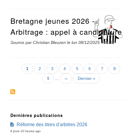
Bretagne jeunes 2026 -
Arbitrage : appel à candidature
Soumis par
Christian Bleuzen
le
lun 08/12/2025 - 06:33
Pagination
Page
1
Page
2
Page
3
Page
4
Page
5
Page
6
Page
7
Page
8
courante
Page
9
…
Page
››
Dernière
Dernier »
suivante
page
Dernières publications
Réforme des titres d'arbitres 2026
6 jours 10 heures ago