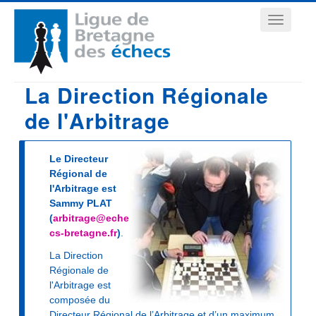
Aller
Navigation
au
contenu
principale
principal
La Direction Régionale
de l'Arbitrage
Le Directeur
Régional de
l'Arbitrage est
Sammy PLAT
(
arbitrage@eche
cs-bretagne.fr
)
.
La Direction
Régionale de
l'Arbitrage est
composée du
Directeur Régional de l’Arbitrage et d’un maximum