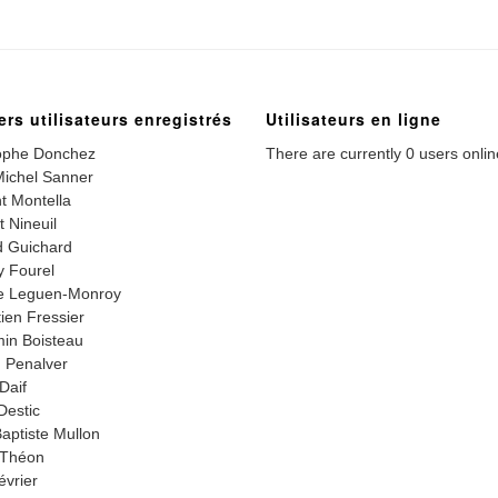
ers utilisateurs enregistrés
Utilisateurs en ligne
ophe Donchez
There are currently 0 users onlin
ichel Sanner
t Montella
t Nineuil
 Guichard
 Fourel
e Leguen-Monroy
ien Fressier
in Boisteau
 Penalver
Daif
Destic
aptiste Mullon
 Théon
évrier