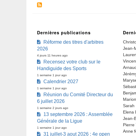
Dernières publications
Derni
Réforme des titres d'arbitres
Christ
Jean-M
2026
Lauren
4 jours 11 heures ago
Vincen
Recensez votre club sur le
Arnaud
Handiguide des Sports
Jérémy
1 semaine 1 jour ago
Marys
Calendrier 2027
Sébast
1 semaine 1 jour ago
Benjam
Réunion du Comité Directeur du
Marion
6 juillet 2026
Sarah 
1 semaine 2 jours ago
Elena 
13 septembre 2026 : Assemblée
Jean-B
Générale de la Ligue
Pierre
1 semaine 1 jour ago
Anne f
31 juillet-3 aout 2026 : 4e open