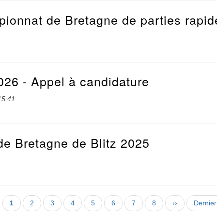
ionnat de Bretagne de parties rapid
026 - Appel à candidature
15:41
e Bretagne de Blitz 2025
1
Page
1
Page
2
Page
3
Page
4
Page
5
Page
6
Page
7
Page
8
Page
››
Dernièr
Dernier
courante
suivante
page