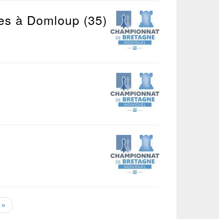
es à Domloup (35)
e
 »