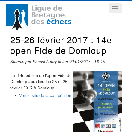
Aller
Navigation
au
contenu
principale
principal
25-26 février 2017 : 14e
open Fide de Domloup
Soumis par
Pascal Aubry
le
lun 02/01/2017 - 18:45
La 14e édition de l'open Fide de
Domloup aura lieu les 25 et 26
février 2017 à Domloup.
Voir le site de la compétition