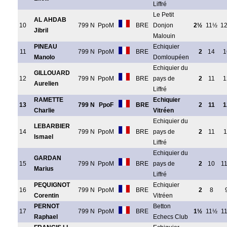
Liffré
Le Petit
AL AHDAB
10
799 N
PpoM
BRE
Donjon
2½
11½
1
Jibril
Malouin
PINEAU
Echiquier
11
799 N
PpoM
BRE
2
14
1
Manolo
Domloupéen
Echiquier du
GILLOUARD
12
799 N
PpoM
BRE
pays de
2
11
1
Aurelien
Liffré
RAMETTE
Echiquier
13
799 N
PpoF
BRE
2
11
1
Charlie
Vitréen
Echiquier du
LEBARBIER
14
799 N
PpoM
BRE
pays de
2
11
1
Ismael
Liffré
Echiquier du
GARDAN
15
799 N
PpoM
BRE
pays de
2
10
1
Marius
Liffré
PEQUIGNOT
Echiquier
16
799 N
PpoM
BRE
2
8
Corentin
Vitréen
PERNOT
Betton
17
799 N
PpoM
BRE
1½
11½
1
Raphael
Echecs Club