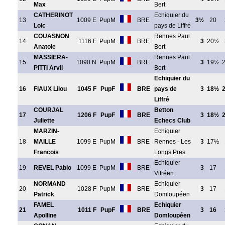
Max
Bert
CATHERINOT
Echiquier du
13
1009 E
PupM
BRE
3½
20
Loic
pays de Liffré
COUASNON
Rennes Paul
14
1116 F
PupM
BRE
3
20½
Anatole
Bert
MASSIERA-
Rennes Paul
15
1090 N
PupM
BRE
3
19½
PITTI Arvil
Bert
Echiquier du
16
FIAUX Lilou
1045 F
PupF
BRE
pays de
3
18½
Liffré
COURJAL
Betton
17
1206 F
PupF
BRE
3
18½
Juliette
Echecs Club
MARZIN-
Echiquier
18
MAILLE
1099 E
PupM
BRE
Rennes - Les
3
17½
Francois
Longs Pres
Echiquier
19
REVEL Pablo
1099 E
PupM
BRE
3
17
Vitréen
NORMAND
Echiquier
20
1028 F
PupM
BRE
3
17
Patrick
Domloupéen
FAMEL
Echiquier
21
1011 F
PupF
BRE
3
16
Apolline
Domloupéen