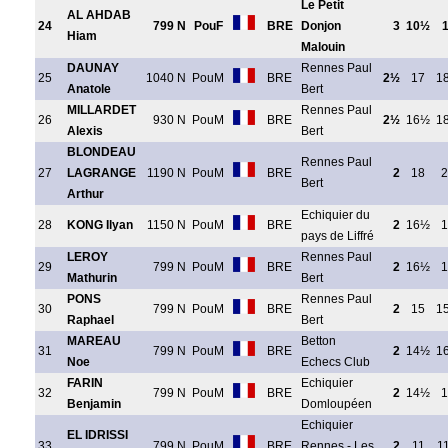
Le Petit
AL AHDAB
24
799 N
PouF
BRE
Donjon
3
10½
1
Hiam
Malouin
DAUNAY
Rennes Paul
25
1040 N
PouM
BRE
2½
17
1
Anatole
Bert
MILLARDET
Rennes Paul
26
930 N
PouM
BRE
2½
16½
1
Alexis
Bert
BLONDEAU
Rennes Paul
27
LAGRANGE
1190 N
PouM
BRE
2
18
2
Bert
Arthur
Echiquier du
28
KONG Ilyan
1150 N
PouM
BRE
2
16½
1
pays de Liffré
LEROY
Rennes Paul
29
799 N
PouM
BRE
2
16½
1
Mathurin
Bert
PONS
Rennes Paul
30
799 N
PouM
BRE
2
15
1
Raphael
Bert
MAREAU
Betton
31
799 N
PouM
BRE
2
14½
1
Noe
Echecs Club
FARIN
Echiquier
32
799 N
PouM
BRE
2
14½
1
Benjamin
Domloupéen
Echiquier
EL IDRISSI
33
799 N
PouM
BRE
Rennes - Les
2
11
1