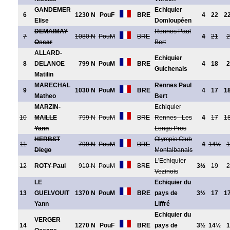
GANDEMER
Echiquier
6
1230 N
PouF
BRE
4
22
2
Elise
Domloupéen
DEMAIMAY
Rennes Paul
7
1080 N
PouM
BRE
4
21
2
Oscar
Bert
ALLARD-
Echiquier
8
DELANOE
799 N
PouM
BRE
4
18
2
Guichenais
Matilin
MARECHAL
Rennes Paul
9
1030 N
PouM
BRE
4
17
1
Matheo
Bert
MARZIN-
Echiquier
10
MAILLE
799 N
PouM
BRE
Rennes - Les
4
17
1
Yann
Longs Pres
HERBST
Olympic Club
11
799 N
PouM
BRE
4
14½
1
Diego
Montalbanais
L'Echiquier
12
ROTY Paul
910 N
PouM
BRE
3½
19
2
Vezinois
LE
Echiquier du
13
GUELVOUIT
1370 N
PouM
BRE
pays de
3½
17
1
Yann
Liffré
Echiquier du
VERGER
14
1270 N
PouF
BRE
pays de
3½
14½
1