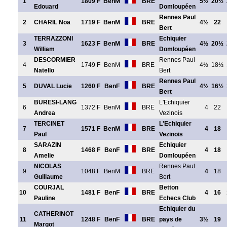
1
1809 F
BenM
BRE
5½
20½
Edouard
Domloupéen
Rennes Paul
2
CHARIL Noa
1719 F
BenM
BRE
4½
22
Bert
TERRAZZONI
Echiquier
3
1623 F
BenM
BRE
4½
20½
William
Domloupéen
DESCORMIER
Rennes Paul
4
1749 F
BenM
BRE
4½
18½
Natello
Bert
Rennes Paul
5
DUVAL Lucie
1260 F
BenF
BRE
4½
16½
Bert
BURESI-LANG
L'Echiquier
6
1372 F
BenM
BRE
4
22
Andrea
Vezinois
TERCINET
L'Echiquier
7
1571 F
BenM
BRE
4
18
Paul
Vezinois
SARAZIN
Echiquier
8
1468 F
BenF
BRE
4
18
Amelie
Domloupéen
NICOLAS
Rennes Paul
9
1048 F
BenM
BRE
4
18
Guillaume
Bert
COURJAL
Betton
10
1481 F
BenF
BRE
4
16
Pauline
Echecs Club
Echiquier du
CATHERINOT
11
1248 F
BenF
BRE
pays de
3½
19
Margot