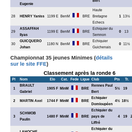
Bert
Eugenie
Haute
28
HENRY Yaniss
1199 E
BenM
BRE
Bretagne
1
13½
Echecs
ASSAFFAH
Echiquier du
29
1199 E
BenM
BRE
0
13
Ilyas
Semnon
GUICQUERO
Echiquier
30
1180 N
BenM
BRE
0
11½
Johan
Guichenais
Championnat 35 jeunes Minimes (
détails
sur le site FFE
)
Classement après la ronde 6
Pl
Nom
Elo
Cat.
Fede
Ligue
Club
Pts
Tr.
BRAULT
Rennes Paul
1
1905 F
MinM
BRE
5½
19
Gabriel
Bert
Echiquier
2
MARTIN Axel
1744 F
MinM
BRE
4½
18½
Domloupéen
Echiquier du
SCHWOB
3
1480 F
MinM
BRE
pays de
4
19
Paulin
Liffré
Echiquier du
LAHOCHE