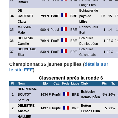
Ismael
Longs Pres
DE
Echiquier du
34
CADENET
799 N
PouF
BRE
pays de
1½
15
1
Clara
Liffré
MASSON
Rennes Paul
35
980 N
PouM
BRE
1
14
1
Malo
Bert
DOH-ESIK
Echiquier
36
799 N
PouF
BRE
1
13½
1
Camille
Domloupéen
BOUCHARD
Echiquier
37
830 N
PouF
BRE
1
12½
1
Elea
Guichenais
Championnat 35 jeunes pupilles (
détails sur
le site FFE
)
Classement après la ronde 6
Pl
Nom
Elo
Cat.
Fede
Ligue
Club
Pts
Tr.
HERREMAN-
Echiquier
1
BOUTOT
1634 F
PupM
BRE
5½
20½
Domloupéen
Samuel
DELESTRE
Betton
2
1497 F
PupM
BRE
5
21½
Anatole
Echecs Club
HALLIER-