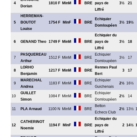
4
1810 F
MinM
BRE
pays de
3½
21
Dorian
Liffré
HERREMAN-
Echiquier
5
BOUTOT
1754 F
MinF
BRE
3½
19½
Domloupéen
Louise
Echiquier du
6
GENAND Theo
1749 F
MinM
BRE
pays de
3½
18
Liffré
PASQUEREAU
Echiquier
7
1512 F
MinM
BRE
3½
17
Arthur
Domloupéen
LORHO
Rennes Paul
8
1217 F
MinM
BRE
3
17
Benjamin
Bert
MARECHAL
Echiquier
9
1183 F
MinM
BRE
2½
16½
Andrea
Guichenais
GUILLET
Echiquier
10
1084 F
MinM
BRE
2½
14
Simon
Domloupéen
Betton
11
PLA Arnaud
1100 N
MinM
BRE
2½
13½
Echecs Club
Echiquier du
CATHERINOT
12
1194 F
MinF
BRE
pays de
2
14½
Noemie
Liffré