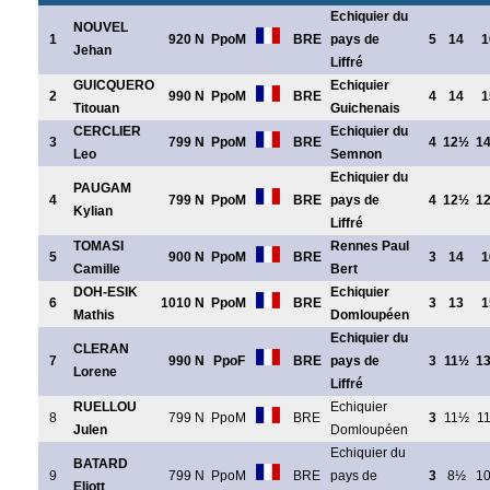
Echiquier du
NOUVEL
1
920 N
PpoM
BRE
pays de
5
14
1
Jehan
Liffré
GUICQUERO
Echiquier
2
990 N
PpoM
BRE
4
14
1
Titouan
Guichenais
CERCLIER
Echiquier du
3
799 N
PpoM
BRE
4
12½
1
Leo
Semnon
Echiquier du
PAUGAM
4
799 N
PpoM
BRE
pays de
4
12½
1
Kylian
Liffré
TOMASI
Rennes Paul
5
900 N
PpoM
BRE
3
14
1
Camille
Bert
DOH-ESIK
Echiquier
6
1010 N
PpoM
BRE
3
13
1
Mathis
Domloupéen
Echiquier du
CLERAN
7
990 N
PpoF
BRE
pays de
3
11½
1
Lorene
Liffré
RUELLOU
Echiquier
8
799 N
PpoM
BRE
3
11½
1
Julen
Domloupéen
Echiquier du
BATARD
9
799 N
PpoM
BRE
pays de
3
8½
1
Eliott