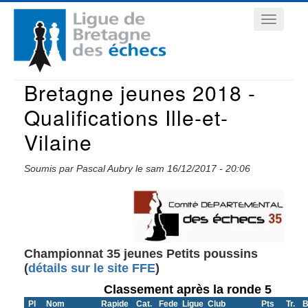
Aller
Navigation
au
contenu
principale
principal
Bretagne jeunes 2018 -
Qualifications Ille-et-
Vilaine
Soumis par
Pascal Aubry
le
sam 16/12/2017 - 20:06
Championnat 35 jeunes Petits poussins
(
détails sur le site FFE
)
Classement après la ronde 5
Pl
Nom
Rapide
Cat.
Fede
Ligue
Club
Pts
Tr.
B