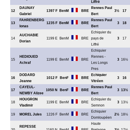
Liffré
DAUNAY
Rennes Paul
12
1397 F
BenM
BRE
3½
17
Gabriel
Bert
FAHRENBERG
Rennes Paul
13
1235 F
BenM
BRE
3
18
Ionas
Bert
Echiquier du
AUCHABIE
14
1199 E
BenM
BRE
pays de
3
17
Dorian
Liffré
Echiquier
HEDIOUED
Rennes -
15
1199 E
BenM
BRE
3
16½
Achraf
Les Longs
Pres
DODARD
Echiquier
16
1012 F
BenF
BRE
3
16
Jeanne
Vitréen
CAYEUL-
Rennes Paul
17
1050 N
BenF
BRE
3
13½
NEWBY Alizee
Bert
HOUGRON
Echiquier du
18
1199 E
BenM
BRE
3
13½
Vladimir
Semnon
Echiquier
19
MOREL Jules
1226 F
BenM
BRE
2½
18½
Domloupéen
Haute
REPESSE
20
1160 N
BenM
BRE
Bretagne
2½
17½