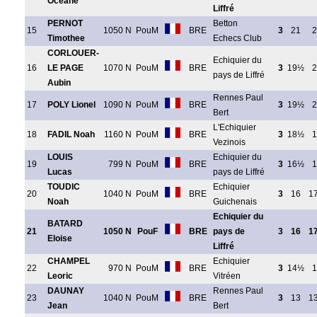
Oceane
Liffré
PERNOT
Betton
15
1050 N
PouM
BRE
3
21
2
Timothee
Echecs Club
CORLOUER-
Echiquier du
16
LE PAGE
1070 N
PouM
BRE
3
19½
2
pays de Liffré
Aubin
Rennes Paul
17
POLY Lionel
1090 N
PouM
BRE
3
19½
2
Bert
L'Echiquier
18
FADIL Noah
1160 N
PouM
BRE
3
18½
1
Vezinois
LOUIS
Echiquier du
19
799 N
PouM
BRE
3
16½
1
Lucas
pays de Liffré
TOUDIC
Echiquier
20
1040 N
PouM
BRE
3
16
1
Noah
Guichenais
Echiquier du
BATARD
21
1050 N
PouF
BRE
pays de
3
16
1
Eloise
Liffré
CHAMPEL
Echiquier
22
970 N
PouM
BRE
3
14½
1
Leoric
Vitréen
DAUNAY
Rennes Paul
23
1040 N
PouM
BRE
3
13
1
Jean
Bert