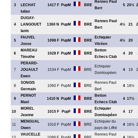
Rennes Paul
3
LECHAT
1417 F
PupM
BRE
5
20½
Bert
Iulian
DUGAY-
Rennes Paul
4
LANGOUET
1360 N
PupM
BRE
4½
21
Bert
Ianis
FAUVEL
Echiquier
5
1098 F
PupM
BRE
4½
20
Josse
Vitréen
MAREAU
Betton
6
1028 F
PupM
BRE
4
20
Timothe
Echecs Club
PERARD-
Echiquier
7
JOUAULT
1534 F
PupM
BRE
4
19
Domloupéen
Ewen
SONGIS
Rennes Paul
8
1060 F
PupM
BRE
4
18½
Germain
Bert
PERNOT
Betton
9
1410 N
PupM
BRE
4
17½
Mael
Echecs Club
MOREL
Echiquier
10
1015 F
PupF
BRE
4
17
Jeanne
Domloupéen
MENGUAL
Echiquier du
11
1010 F
PupM
BRE
4
16½
Owen
pays de Liffré
VAUCELLE
Rennes Paul
12
1099 E
PupM
BRE
4
16½