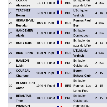
CONAN
Echiquier du
22
1171 F
PupM
BRE
3
15½
Alexandre
pays de Liffré
TERCINET
L'Echiquier
23
1320 N
PupM
BRE
3
15
Ronan
Vezinois
GIGUASHVILI
Rennes Paul
24
1099 E
PupF
BRE
3
14½
Rusudan
Bert
GANDEMER
Echiquier
25
1100 N
PupM
BRE
3
14½
Alexis
Domloupéen
Echiquier du
26
HUBY Malo
1099 E
PupM
BRE
3
14
pays de Liffré
L'Echiquier
27
BIGOT Erinn
1120 N
PupF
BRE
3
13½
Vezinois
HAMEON
Echiquier
28
1099 E
PupM
BRE
2
15½
Lubin
Guichenais
COURJAL
Betton
29
1020 N
PupF
BRE
2
15
Charlotte
Echecs Club
Echiquier
BLANCHARD
30
1040 N
PupM
BRE
Rennes - Les
2
15
Anton
Longs Pres
BRIANTAIS
Echiquier
31
1099 E
PupM
BRE
2
15
Theo
Guichenais
PHAM Chi-
Rennes Paul