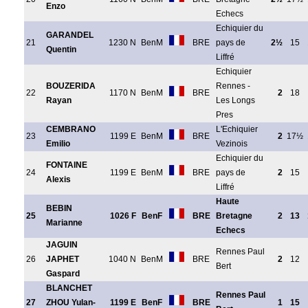
Enzo
Echecs
Echiquier du
GARANDEL
21
1230 N
BenM
BRE
pays de
2½
15
Quentin
Liffré
Echiquier
BOUZERIDA
Rennes -
22
1170 N
BenM
BRE
2
18
Rayan
Les Longs
Pres
CEMBRANO
L'Echiquier
23
1199 E
BenM
BRE
2
17½
Emilio
Vezinois
Echiquier du
FONTAINE
24
1199 E
BenM
BRE
pays de
2
15
Alexis
Liffré
Haute
BEBIN
25
1026 F
BenF
BRE
Bretagne
2
13
Marianne
Echecs
JAGUIN
Rennes Paul
26
JAPHET
1040 N
BenM
BRE
2
12
Bert
Gaspard
BLANCHET
Rennes Paul
27
ZHOU Yulan-
1199 E
BenF
BRE
1
15