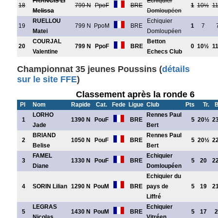
FRANCIS LI
Echiquier
18
799 N
PpoF
BRE
1
10½
1
Melissa
Domloupéen
RUELLOU
Echiquier
19
799 N
PpoM
BRE
1
7
Matei
Domloupéen
COURJAL
Betton
20
799 N
PpoF
BRE
0
10½
1
Valentine
Echecs Club
Championnat 35 jeunes Poussins (
détails
sur le site FFE
)
Classement après la ronde 6
Pl
Nom
Rapide
Cat.
Fede
Ligue
Club
Pts
Tr.
B
LORHO
Rennes Paul
1
1390 N
PouF
BRE
5
20½
2
Jade
Bert
BRIAND
Rennes Paul
2
1050 N
PouF
BRE
5
20½
2
Belise
Bert
FAMEL
Echiquier
3
1330 N
PouF
BRE
5
20
2
Diane
Domloupéen
Echiquier du
4
SORIN Lilian
1290 N
PouM
BRE
pays de
5
19
2
Liffré
LEGRAS
Echiquier
5
1430 N
PouM
BRE
5
17
2
Nicolas
Vitréen