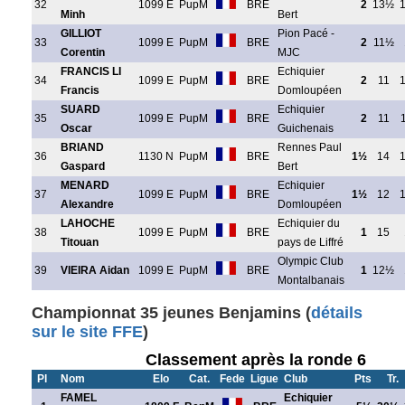
32
1099 E
PupM
BRE
2
13½
Minh
Bert
GILLIOT
Pion Pacé -
33
1099 E
PupM
BRE
2
11½
Corentin
MJC
FRANCIS LI
Echiquier
34
1099 E
PupM
BRE
2
11
Francis
Domloupéen
SUARD
Echiquier
35
1099 E
PupM
BRE
2
11
Oscar
Guichenais
BRIAND
Rennes Paul
36
1130 N
PupM
BRE
1½
14
Gaspard
Bert
MENARD
Echiquier
37
1099 E
PupM
BRE
1½
12
Alexandre
Domloupéen
LAHOCHE
Echiquier du
38
1099 E
PupM
BRE
1
15
Titouan
pays de Liffré
Olympic Club
39
VIEIRA Aidan
1099 E
PupM
BRE
1
12½
Montalbanais
Championnat 35 jeunes Benjamins (
détails
sur le site FFE
)
Classement après la ronde 6
Pl
Nom
Elo
Cat.
Fede
Ligue
Club
Pts
Tr.
FAMEL
Echiquier