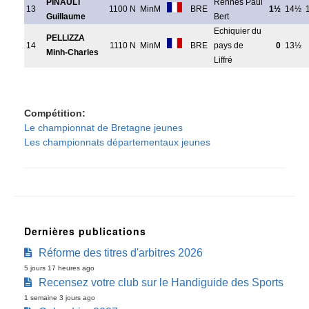
PINAULT
Rennes Paul
13
1100 N
MinM
BRE
1½
14½
Guillaume
Bert
Echiquier du
PELLIZZA
14
1110 N
MinM
BRE
pays de
0
13½
Minh-Charles
Liffré
Compétition
Le championnat de Bretagne jeunes
Les championnats départementaux jeunes
Dernières publications
Réforme des titres d'arbitres 2026
5 jours 17 heures ago
Recensez votre club sur le Handiguide des Sports
1 semaine 3 jours ago