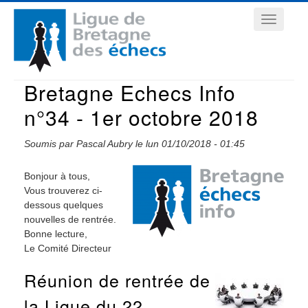
Aller
Navigation
au
contenu
principale
principal
Bretagne Echecs Info
n°34 - 1er octobre 2018
Soumis par
Pascal Aubry
le
lun 01/10/2018 - 01:45
Bonjour à tous,
Vous trouverez ci-
dessous quelques
nouvelles de rentrée.
Bonne lecture,
Le Comité Directeur
Réunion de rentrée de
la Ligue du 22