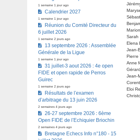
Jérémy
1 semaine 1 jour ago
Marys
Calendrier 2027
Sébast
1 semaine 1 jour ago
Benjam
Réunion du Comité Directeur du
Marion
6 juillet 2026
Sarah 
1 semaine 2 jours ago
Elena 
13 septembre 2026 : Assemblée
Jean-B
Générale de la Ligue
Pierre
1 semaine 1 jour ago
Anne f
31 juillet-3 aout 2026 : 4e open
Gérar
FIDE et open rapide de Perros
Jean-M
Guirec
Corent
1 semaine 2 jours ago
Eloi R
Résultats de l'examen
Christ
d'arbitrage du 13 juin 2026
2 semaines 4 jours ago
26-27 septembre 2026 : 6ème
Open FIDE de l'Echiquier Briochin
2 semaines 4 jours ago
Bretagne Echecs Info n°180 - 15