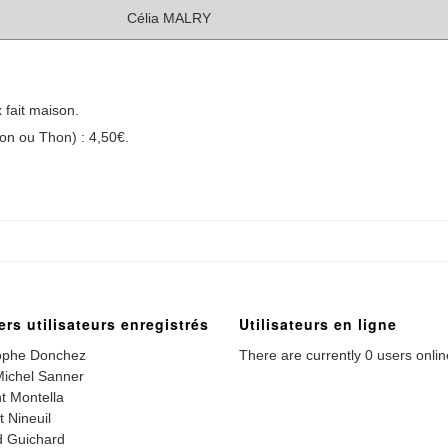
Célia MALRY
 fait maison.
on ou Thon) : 4,50€.
ers utilisateurs enregistrés
Utilisateurs en ligne
ophe Donchez
There are currently 0 users onlin
ichel Sanner
t Montella
t Nineuil
 Guichard