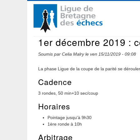
Aller
Navigation
au
contenu
principale
principal
1er décembre 2019 : co
Soumis par
Celia Malry
le
ven 15/11/2019 - 09:08
La phase Ligue de la coupe de la parité se déroule
Cadence
3 rondes, 50 min+10 sec/coup
Horaires
Pointage jusqu'à 9h30
1ère ronde à 10h
Arbitrage