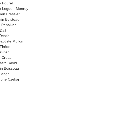
 Fourel
e Leguen-Monroy
ien Fressier
in Boisteau
 Penalver
Daif
Destic
aptiste Mullon
 Théon
évrier
d Creach
arc David
in Boisseau
elange
ophe Czekaj