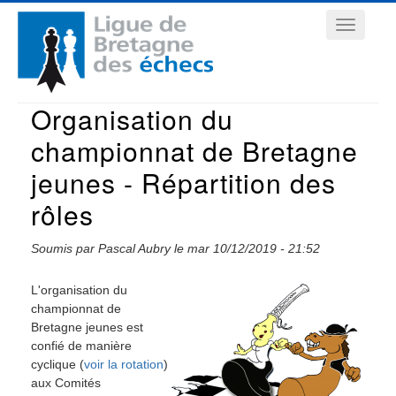
Aller
Navigation
au
contenu
principale
principal
Organisation du
championnat de Bretagne
jeunes - Répartition des
rôles
Soumis par
Pascal Aubry
le
mar 10/12/2019 - 21:52
L'organisation du
championnat de
Bretagne jeunes est
confié de manière
cyclique (
voir la rotation
)
aux Comités