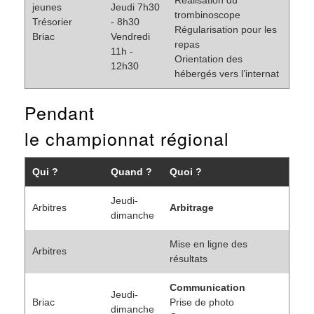
Réalisation du
jeunes
Jeudi 7h30
trombinoscope
Trésorier
- 8h30
Régularisation pour les
Briac
Vendredi
repas
11h -
Orientation des
12h30
hébergés vers l’internat
Pendant
le championnat régional
Qui ?
Quand ?
Quoi ?
Jeudi-
Arbitres
Arbitrage
dimanche
Mise en ligne des
Arbitres
résultats
Communication
Jeudi-
Briac
Prise de photo
dimanche