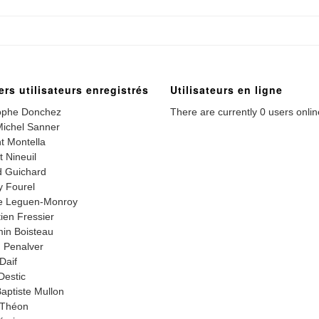
ers utilisateurs enregistrés
Utilisateurs en ligne
ophe Donchez
There are currently 0 users onlin
ichel Sanner
t Montella
t Nineuil
 Guichard
 Fourel
e Leguen-Monroy
ien Fressier
in Boisteau
 Penalver
Daif
Destic
aptiste Mullon
 Théon