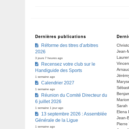
Dernières publications
Derni
Réforme des titres d'arbitres
Christ
Jean-M
2026
Lauren
3 jours 7 heures ago
Vincen
Recensez votre club sur le
Arnaud
Handiguide des Sports
Jérémy
1 semaine ago
Marys
Calendrier 2027
Sébast
1 semaine ago
Benjam
Réunion du Comité Directeur du
Marion
6 juillet 2026
Sarah 
1 semaine 1 jour ago
Elena 
13 septembre 2026 : Assemblée
Jean-B
Générale de la Ligue
Pierre
1 semaine ago