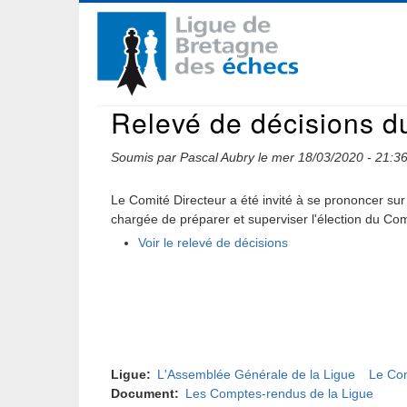
Aller
Navigation
au
contenu
principale
principal
Relevé de décisions d
Soumis par
Pascal Aubry
le
mer 18/03/2020 - 21:3
Le Comité Directeur a été invité à se prononcer su
chargée de préparer et superviser l'élection du Co
Voir le relevé de décisions
Ligue
L'Assemblée Générale de la Ligue
Le Com
Document
Les Comptes-rendus de la Ligue