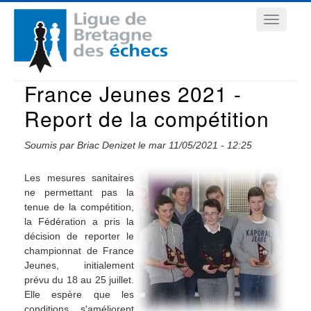
Aller
Navigation
au
contenu
principale
principal
France Jeunes 2021 -
Report de la compétition
Soumis par
Briac Denizet
le
mar 11/05/2021 - 12:25
Les mesures sanitaires
ne permettant pas la
tenue de la compétition,
la Fédération a pris la
décision de reporter le
championnat de France
Jeunes, initialement
prévu du 18 au 25 juillet.
Elle espère que les
conditions s'améliorent