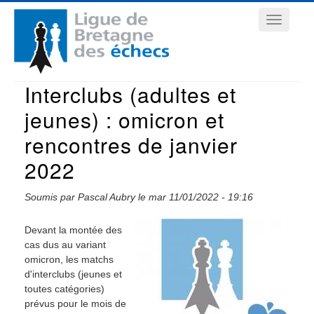
Aller
Navigation
au
contenu
principale
principal
Interclubs (adultes et
jeunes) : omicron et
rencontres de janvier
2022
Soumis par
Pascal Aubry
le
mar 11/01/2022 - 19:16
Devant la montée des
cas dus au variant
omicron, les matchs
d'interclubs (jeunes et
toutes catégories)
prévus pour le mois de