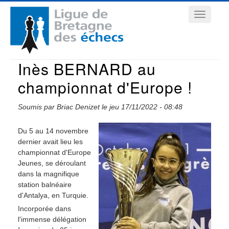
Aller
Navigation
au
contenu
principale
principal
Inès BERNARD au
championnat d'Europe !
Soumis par
Briac Denizet
le
jeu 17/11/2022 - 08:48
Du 5 au 14 novembre
dernier avait lieu les
championnat d'Europe
Jeunes, se déroulant
dans la magnifique
station balnéaire
d'Antalya, en Turquie.
Incorporée dans
l'immense délégation