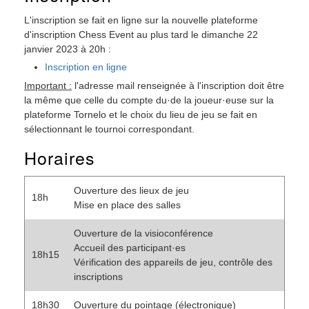
L'inscription se fait en ligne sur la nouvelle plateforme
d'inscription Chess Event au plus tard le dimanche 22
janvier 2023 à 20h :
Inscription en ligne
Important :
l'adresse mail renseignée à l'inscription doit être
la même que celle du compte du·de la joueur·euse sur la
plateforme Tornelo et le choix du lieu de jeu se fait en
sélectionnant le tournoi correspondant.
Horaires
Ouverture des lieux de jeu
18h
Mise en place des salles
Ouverture de la visioconférence
Accueil des participant·es
18h15
Vérification des appareils de jeu, contrôle des
inscriptions
18h30
Ouverture du pointage (électronique)