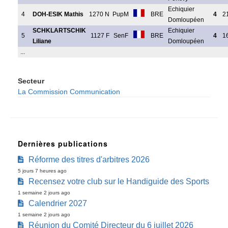
Echiquier
4
DOH-ESIK Mathis
1270 N
PupM
BRE
4
2
Domloupéen
SCHKLARTSCHIK
Echiquier
5
1127 F
SenF
BRE
4
1
Liliane
Domloupéen
...
Secteur
La Commission Communication
Dernières publications
Réforme des titres d'arbitres 2026
5 jours 7 heures ago
Recensez votre club sur le Handiguide des Sports
1 semaine 2 jours ago
Calendrier 2027
1 semaine 2 jours ago
Réunion du Comité Directeur du 6 juillet 2026