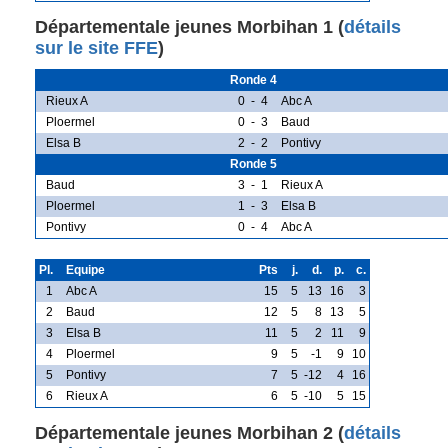
Départementale jeunes Morbihan 1 (
détails
sur le site FFE
)
Ronde 4
Rieux A
0
-
4
Abc A
Ploermel
0
-
3
Baud
Elsa B
2
-
2
Pontivy
Ronde 5
Baud
3
-
1
Rieux A
Ploermel
1
-
3
Elsa B
Pontivy
0
-
4
Abc A
Pl.
Equipe
Pts
j.
d.
p.
c.
1
Abc A
15
5
13
16
3
2
Baud
12
5
8
13
5
3
Elsa B
11
5
2
11
9
4
Ploermel
9
5
-1
9
10
5
Pontivy
7
5
-12
4
16
6
Rieux A
6
5
-10
5
15
Départementale jeunes Morbihan 2 (
détails