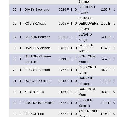
Sinane
BOTHOREL
15
1
DIMEY Stephane
1526 F
1 - 0
1265 F
1
Patrick
PATRON-
16
1
RODIER Alexis
1505 F
1 - 0
DEBOUVERE
1199 E
1
Ereven
BENARD
17
1
SALAUN Bertrand
1226 F
0 - 1
1495 F
1
Serge
JASSELIN
18
1
HAVELKA Michele
1482 F
1 - 0
1152 F
1
Gerard
OLLAGNON Jean-
BONHOMME
19
1
1199 E
0 - 1
1462 F
1
Baptiste
Marcel
L'HENORET
20
1
LE GOFF Bernard
1457 F
1 - 0
1077 F
1
Gisele
HAMICHE
21
1
DONCHEZ Gilbert
1445 F
1 - 0
1113 F
1
Frederic
DAMERON
22
1
KEBER Yanis
1186 F
0 - 1
1530 F
0
Marc
LE GUEN
23
0
BOULKSIBAT Mounir
1627 F
1 - 0
1199 E
0
Yannick
ANTONENKO
24
0
BETSCH Eric
1527 F
1 - 0
1194 F
0
Varvara