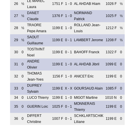
LE MAREC
26
½
1751 F
1 - 0
AL AHDAB Hiam
1026 F
½
Laura
DANET
NORMAND
27
½
1376 F
1 - 0
1025 F
½
Claude
Patrick
TRAORE
ROLLAND Jean-
28
½
1199 E
1 - 0
1212 F
½
Pepe Amara
Louis
SAOUT
29
½
1199 E
0 - 1
LAMBERT Jerome
1208 F
½
Guillaume
TOSTIVINT
30
0
1199 E
0 - 1
BAHOFF Franck
1322 F
0
Noel
ANDRE
31
0
1199 E
1 - 0
AL AHDAB Jibril
1099 E
0
Olivier
THOMAS
32
0
1156 F
1 - 0
ANICET Eric
1199 E
0
Jean-Yves
DUPREY
33
0
1199 E
X - X
GOURSAUD Alain
1085 F
0
Sylvain
34
0
LUCO Thierry
1199 E
1 - 0
MIGOT Martine
1010 N
0
MONNERAIS
35
0
GUERIN Loic
1025 F
0 - 1
1199 E
0
Thierry
DIFFERT
SCHKLARTSCHIK
36
0
1007 F
0 - 1
1199 E
0
Christine
Liliane