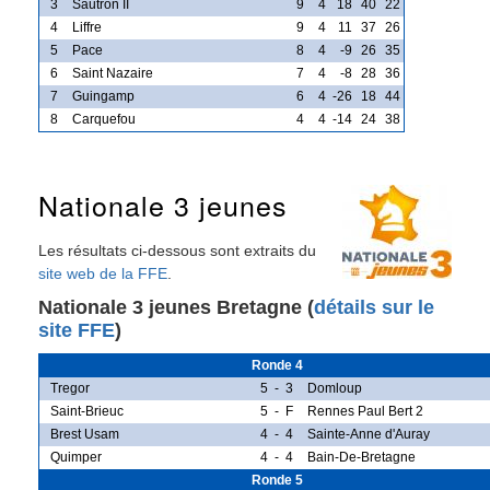
3
Sautron II
9
4
18
40
22
4
Liffre
9
4
11
37
26
5
Pace
8
4
-9
26
35
6
Saint Nazaire
7
4
-8
28
36
7
Guingamp
6
4
-26
18
44
8
Carquefou
4
4
-14
24
38
Nationale 3 jeunes
Les résultats ci-dessous sont extraits du
site web de la FFE
.
Nationale 3 jeunes Bretagne (
détails sur le
site FFE
)
Ronde 4
Tregor
5
-
3
Domloup
Saint-Brieuc
5
-
F
Rennes Paul Bert 2
Brest Usam
4
-
4
Sainte-Anne d'Auray
Quimper
4
-
4
Bain-De-Bretagne
Ronde 5