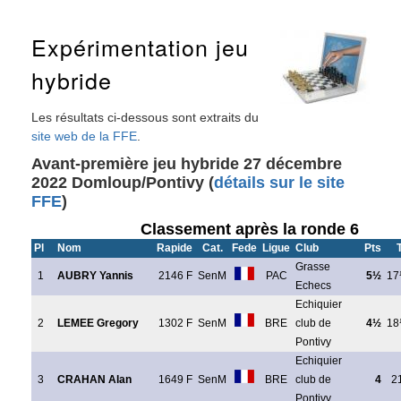
Expérimentation jeu
hybride
Les résultats ci-dessous sont extraits du
site web de la FFE
.
Avant-première jeu hybride 27 décembre
2022 Domloup/Pontivy (
détails sur le site
FFE
)
Classement après la ronde 6
Pl
Nom
Rapide
Cat.
Fede
Ligue
Club
Pts
T
Grasse
1
AUBRY Yannis
2146 F
SenM
PAC
5½
17
Echecs
Echiquier
2
LEMEE Gregory
1302 F
SenM
BRE
club de
4½
18
Pontivy
Echiquier
3
CRAHAN Alan
1649 F
SenM
BRE
club de
4
2
Pontivy