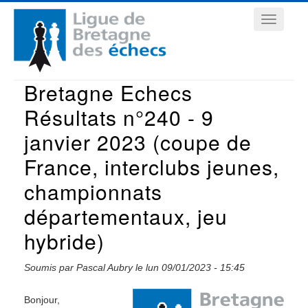
Aller
Navigation
au
contenu
principale
principal
Bretagne Echecs
Résultats n°240 - 9
janvier 2023 (coupe de
France, interclubs jeunes,
championnats
départementaux, jeu
hybride)
Soumis par
Pascal Aubry
le
lun 09/01/2023 - 15:45
Bonjour,