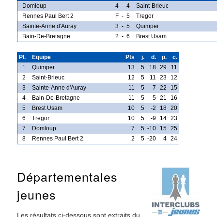
Domloup
4
-
4
Saint-Brieuc
Rennes Paul Bert 2
F
-
5
Tregor
Sainte-Anne d'Auray
3
-
5
Quimper
Bain-De-Bretagne
2
-
6
Brest Usam
Pl.
Equipe
Pts
j.
d.
p.
c.
1
Quimper
13
5
18
29
11
2
Saint-Brieuc
12
5
11
23
12
3
Sainte-Anne d'Auray
11
5
7
22
15
4
Bain-De-Bretagne
11
5
5
21
16
5
Brest Usam
10
5
-2
18
20
6
Tregor
10
5
-9
14
23
7
Domloup
7
5
-10
15
25
8
Rennes Paul Bert 2
2
5
-20
4
24
Départementales
jeunes
Les résultats ci-dessous sont extraits du