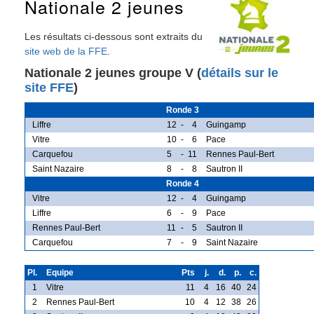
Nationale 2 jeunes
Les résultats ci-dessous sont extraits du
site web de la FFE
.
Nationale 2 jeunes groupe V (
détails sur le
site FFE
)
Ronde 3
Liffre
12
-
4
Guingamp
Vitre
10
-
6
Pace
Carquefou
5
-
11
Rennes Paul-Bert
Saint Nazaire
8
-
8
Sautron II
Ronde 4
Vitre
12
-
4
Guingamp
Liffre
6
-
9
Pace
Rennes Paul-Bert
11
-
5
Sautron II
Carquefou
7
-
9
Saint Nazaire
Pl.
Equipe
Pts
j.
d.
p.
c.
1
Vitre
11
4
16
40
24
2
Rennes Paul-Bert
10
4
12
38
26