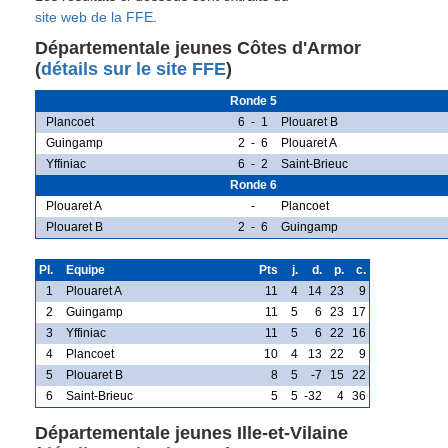
site web de la FFE
.
Départementale jeunes Côtes d'Armor
(
détails sur le site FFE
)
Ronde 5
Plancoet
6
-
1
Plouaret B
Guingamp
2
-
6
Plouaret A
Yffiniac
6
-
2
Saint-Brieuc
Ronde 6
Plouaret A
-
Plancoet
Plouaret B
2
-
6
Guingamp
Pl.
Equipe
Pts
j.
d.
p.
c.
1
Plouaret A
11
4
14
23
9
2
Guingamp
11
5
6
23
17
3
Yffiniac
11
5
6
22
16
4
Plancoet
10
4
13
22
9
5
Plouaret B
8
5
-7
15
22
6
Saint-Brieuc
5
5
-32
4
36
Départementale jeunes Ille-et-Vilaine