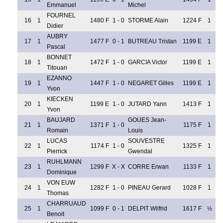
Emmanuel
Michel
FOURNEL
16
1
1480 F
1 - 0
STORME Alain
1224 F
1
Didier
AUBRY
17
1
1477 F
0 - 1
BUTREAU Tristan
1199 E
1
Pascal
BONNET
18
1
1472 F
1 - 0
GARCIA Victor
1199 E
1
Titouan
EZANNO
19
1
1447 F
1 - 0
NEGARET Gilles
1199 E
1
Yvon
KIECKEN
20
1
1199 E
1 - 0
JUTARD Yann
1413 F
1
Yvon
BAUJARD
GOUES Jean-
21
1
1371 F
1 - 0
1175 F
1
Romain
Louis
LUCAS
SOUVESTRE
22
1
1174 F
1 - 0
1325 F
1
Pierrick
Gwendal
RUHLMANN
23
1
1299 F
X - X
CORRE Erwan
1133 F
1
Dominique
VON EUW
24
1
1282 F
1 - 0
PINEAU Gerard
1028 F
1
Thomas
CHARRUAUD
25
1
1099 F
0 - 1
DELPIT Wilfrid
1617 F
½
Benoit