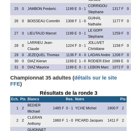
CORRIGOU
25
0
JAMBON Frederic
1199 E
0 - 1
1317 F
0
Stephane
GUIHAL
26
0
BOISSEAU Corentin
1308 F
1 - 0
1177 F
0
Nathalie
LE GOFF
27
0
LIEUTAUD Marcel
1199 E
0 - 1
1259 F
0
Stephane
LARRIEU Jean-
JOLLIVET
28
0
1224 F
0 - 1
1158 F
0
Claude
Christiane
29
0
JEZEQUEL Thomas
1136 F
X - X
LADAN Andre
1208 F
0
30
0
DIAZ Kieran
1199 E
1 - 0
RODIER Eliot
1099 E
0
31
0
DIAZ Maurice
1199 E
0 - 1
LEBON Marc
1072 F
0
Championnat 35 adultes (
détails sur le site
FFE
)
Résultats de la ronde 3
Ech.
Pts
Blancs
Res.
Noirs
Pts
BEDIER
1
2
1485 F
0 - 1
YCHE Michel
1900 F
2
Michael
CLERAN
2
2
1860 F
1 - 0
PICARD Jacques
1411 F
2
Anthony
GUIONNET