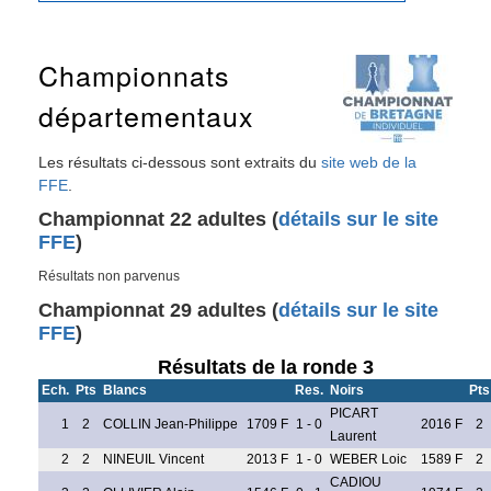
Championnats
départementaux
Les résultats ci-dessous sont extraits du
site web de la
FFE
.
Championnat 22 adultes (
détails sur le site
FFE
)
Résultats non parvenus
Championnat 29 adultes (
détails sur le site
FFE
)
Résultats de la ronde 3
Ech.
Pts
Blancs
Res.
Noirs
Pts
PICART
1
2
COLLIN Jean-Philippe
1709 F
1 - 0
2016 F
2
Laurent
2
2
NINEUIL Vincent
2013 F
1 - 0
WEBER Loic
1589 F
2
CADIOU