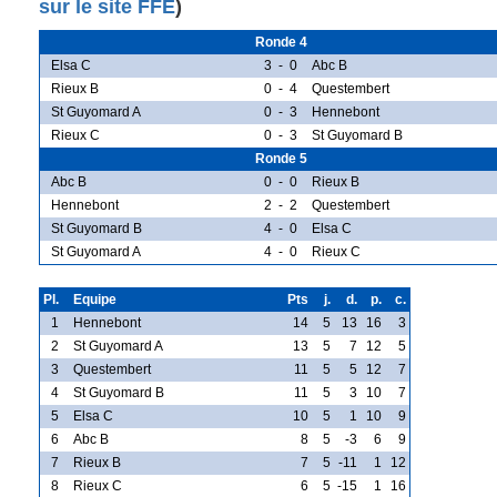
sur le site FFE
)
Ronde 4
Elsa C
3
-
0
Abc B
Rieux B
0
-
4
Questembert
St Guyomard A
0
-
3
Hennebont
Rieux C
0
-
3
St Guyomard B
Ronde 5
Abc B
0
-
0
Rieux B
Hennebont
2
-
2
Questembert
St Guyomard B
4
-
0
Elsa C
St Guyomard A
4
-
0
Rieux C
Pl.
Equipe
Pts
j.
d.
p.
c.
1
Hennebont
14
5
13
16
3
2
St Guyomard A
13
5
7
12
5
3
Questembert
11
5
5
12
7
4
St Guyomard B
11
5
3
10
7
5
Elsa C
10
5
1
10
9
6
Abc B
8
5
-3
6
9
7
Rieux B
7
5
-11
1
12
8
Rieux C
6
5
-15
1
16