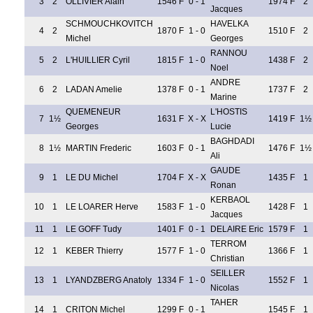
3
2
OLLIVIER Alain
1546 F
0 - 1
1974 F
2
Jacques
SCHMOUCHKOVITCH
HAVELKA
4
2
1870 F
1 - 0
1510 F
2
Michel
Georges
RANNOU
5
2
L'HUILLIER Cyril
1815 F
1 - 0
1438 F
2
Noel
ANDRE
6
2
LADAN Amelie
1378 F
0 - 1
1737 F
2
Marine
QUEMENEUR
L'HOSTIS
7
1½
1631 F
X - X
1419 F
1½
Georges
Lucie
BAGHDADI
8
1½
MARTIN Frederic
1603 F
0 - 1
1476 F
1½
Ali
GAUDE
9
1
LE DU Michel
1704 F
X - X
1435 F
1
Ronan
KERBAOL
10
1
LE LOARER Herve
1583 F
1 - 0
1428 F
1
Jacques
11
1
LE GOFF Tudy
1401 F
0 - 1
DELAIRE Eric
1579 F
1
TERROM
12
1
KEBER Thierry
1577 F
1 - 0
1366 F
1
Christian
SEILLER
13
1
LYANDZBERG Anatoly
1334 F
1 - 0
1552 F
1
Nicolas
TAHER
14
1
CRITON Michel
1299 F
0 - 1
1545 F
1