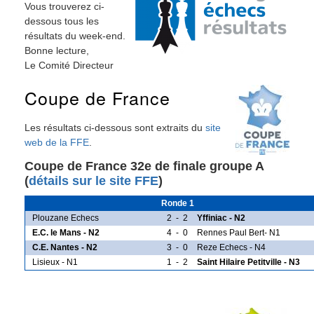
Vous trouverez ci-
dessous tous les
résultats du week-end.
Bonne lecture,
Le Comité Directeur
Coupe de France
Les résultats ci-dessous sont extraits du
site
web de la FFE
.
Coupe de France 32e de finale groupe A
(
détails sur le site FFE
)
Ronde 1
Plouzane Echecs
2
-
2
Yffiniac - N2
E.C. le Mans - N2
4
-
0
Rennes Paul Bert- N1
C.E. Nantes - N2
3
-
0
Reze Echecs - N4
Lisieux - N1
1
-
2
Saint Hilaire Petitville - N3