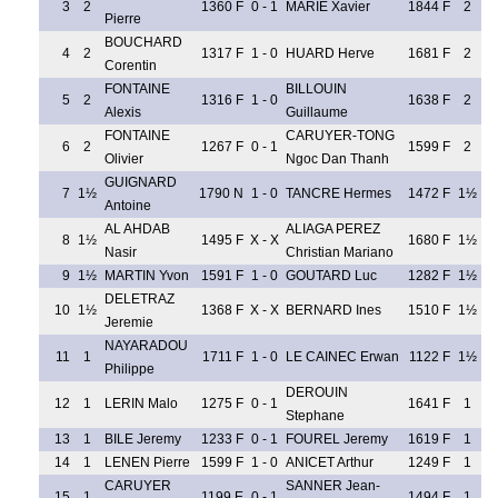
3
2
1360 F
0 - 1
MARIE Xavier
1844 F
2
Pierre
BOUCHARD
4
2
1317 F
1 - 0
HUARD Herve
1681 F
2
Corentin
FONTAINE
BILLOUIN
5
2
1316 F
1 - 0
1638 F
2
Alexis
Guillaume
FONTAINE
CARUYER-TONG
6
2
1267 F
0 - 1
1599 F
2
Olivier
Ngoc Dan Thanh
GUIGNARD
7
1½
1790 N
1 - 0
TANCRE Hermes
1472 F
1½
Antoine
AL AHDAB
ALIAGA PEREZ
8
1½
1495 F
X - X
1680 F
1½
Nasir
Christian Mariano
9
1½
MARTIN Yvon
1591 F
1 - 0
GOUTARD Luc
1282 F
1½
DELETRAZ
10
1½
1368 F
X - X
BERNARD Ines
1510 F
1½
Jeremie
NAYARADOU
11
1
1711 F
1 - 0
LE CAINEC Erwan
1122 F
1½
Philippe
DEROUIN
12
1
LERIN Malo
1275 F
0 - 1
1641 F
1
Stephane
13
1
BILE Jeremy
1233 F
0 - 1
FOUREL Jeremy
1619 F
1
14
1
LENEN Pierre
1599 F
1 - 0
ANICET Arthur
1249 F
1
CARUYER
SANNER Jean-
15
1
1199 E
0 - 1
1494 F
1