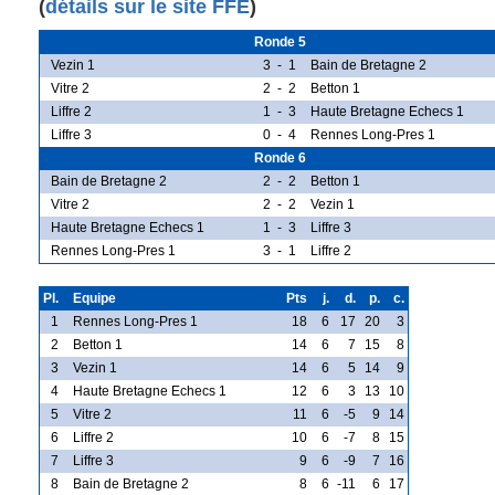
(
détails sur le site FFE
)
Ronde 5
Vezin 1
3
-
1
Bain de Bretagne 2
Vitre 2
2
-
2
Betton 1
Liffre 2
1
-
3
Haute Bretagne Echecs 1
Liffre 3
0
-
4
Rennes Long-Pres 1
Ronde 6
Bain de Bretagne 2
2
-
2
Betton 1
Vitre 2
2
-
2
Vezin 1
Haute Bretagne Echecs 1
1
-
3
Liffre 3
Rennes Long-Pres 1
3
-
1
Liffre 2
Pl.
Equipe
Pts
j.
d.
p.
c.
1
Rennes Long-Pres 1
18
6
17
20
3
2
Betton 1
14
6
7
15
8
3
Vezin 1
14
6
5
14
9
4
Haute Bretagne Echecs 1
12
6
3
13
10
5
Vitre 2
11
6
-5
9
14
6
Liffre 2
10
6
-7
8
15
7
Liffre 3
9
6
-9
7
16
8
Bain de Bretagne 2
8
6
-11
6
17