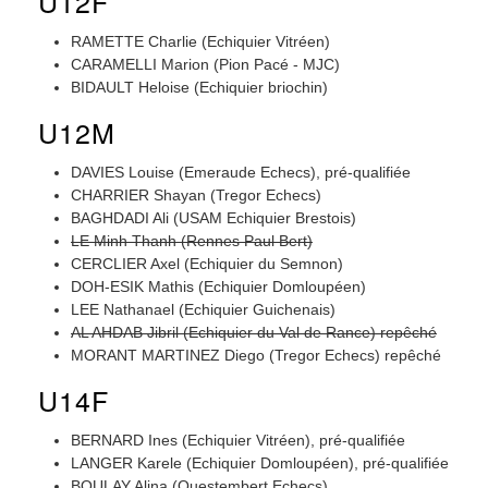
U12F
RAMETTE Charlie (Echiquier Vitréen)
CARAMELLI Marion (Pion Pacé - MJC)
BIDAULT Heloise (Echiquier briochin)
U12M
DAVIES Louise (Emeraude Echecs), pré-qualifiée
CHARRIER Shayan (Tregor Echecs)
BAGHDADI Ali (USAM Echiquier Brestois)
LE Minh Thanh (Rennes Paul Bert)
CERCLIER Axel (Echiquier du Semnon)
DOH-ESIK Mathis (Echiquier Domloupéen)
LEE Nathanael (Echiquier Guichenais)
AL AHDAB Jibril (Echiquier du Val de Rance) repêché
MORANT MARTINEZ Diego (Tregor Echecs) repêché
U14F
BERNARD Ines (Echiquier Vitréen), pré-qualifiée
LANGER Karele (Echiquier Domloupéen), pré-qualifiée
BOULAY Alina (Questembert Echecs)