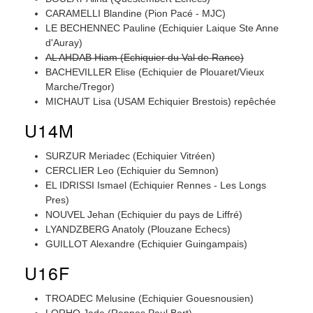
CARAMELLI Blandine (Pion Pacé - MJC)
LE BECHENNEC Pauline (Echiquier Laique Ste Anne
d'Auray)
AL AHDAB Hiam (Echiquier du Val de Rance)
BACHEVILLER Elise (Echiquier de Plouaret/Vieux
Marche/Tregor)
MICHAUT Lisa (USAM Echiquier Brestois) repêchée
U14M
SURZUR Meriadec (Echiquier Vitréen)
CERCLIER Leo (Echiquier du Semnon)
EL IDRISSI Ismael (Echiquier Rennes - Les Longs
Pres)
NOUVEL Jehan (Echiquier du pays de Liffré)
LYANDZBERG Anatoly (Plouzane Echecs)
GUILLOT Alexandre (Echiquier Guingampais)
U16F
TROADEC Melusine (Echiquier Gouesnousien)