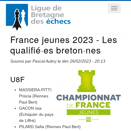
Aller
Navigation
au
contenu
principale
principal
France jeunes 2023 - Les
qualifié·es breton·nes
Soumis par
Pascal Aubry
le
dim 26/02/2023 - 20:13
U8F
MASSIERA-PITTI
Priscia (Rennes
Paul Bert)
GACON Isia
(Echiquier du pays
de Liffré)
PILARD Safia (Rennes Paul Bert)