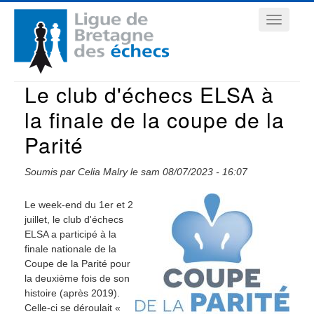
Aller
Navigation
au
contenu
principale
principal
Le club d'échecs ELSA à
la finale de la coupe de la
Parité
Soumis par
Celia Malry
le
sam 08/07/2023 - 16:07
Le week-end du 1er et 2
juillet, le club d'échecs
ELSA a participé à la
finale nationale de la
Coupe de la Parité pour
la deuxième fois de son
histoire (après 2019).
Celle-ci se déroulait «