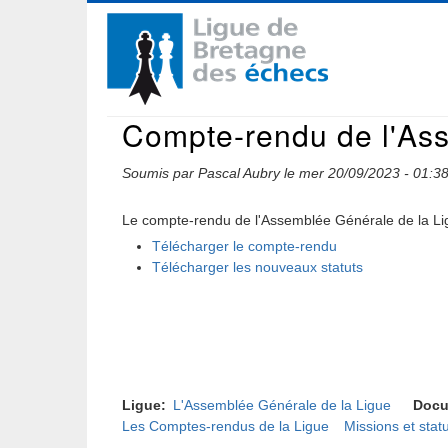
Aller
Navigation
au
contenu
principale
principal
Compte-rendu de l'As
Soumis par
Pascal Aubry
le
mer 20/09/2023 - 01:3
Le compte-rendu de l'Assemblée Générale de la Li
Télécharger le compte-rendu
Télécharger les nouveaux statuts
Ligue
L'Assemblée Générale de la Ligue
Docu
Les Comptes-rendus de la Ligue
Missions et stat