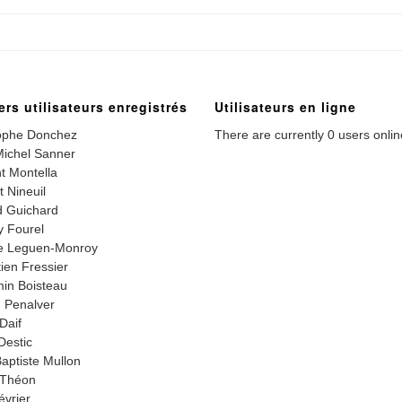
ers utilisateurs enregistrés
Utilisateurs en ligne
ophe Donchez
There are currently 0 users onlin
ichel Sanner
t Montella
t Nineuil
 Guichard
 Fourel
e Leguen-Monroy
ien Fressier
in Boisteau
 Penalver
Daif
Destic
aptiste Mullon
 Théon
évrier