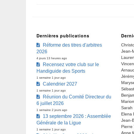
Dernières publications
Derni
Réforme des titres d'arbitres
Christ
Jean-M
2026
Lauren
4 jours 13 heures ago
Vincen
Recensez votre club sur le
Arnaud
Handiguide des Sports
Jérémy
1 semaine 1 jour ago
Marys
Calendrier 2027
Sébast
1 semaine 1 jour ago
Benjam
Réunion du Comité Directeur du
Marion
6 juillet 2026
Sarah 
1 semaine 2 jours ago
Elena 
13 septembre 2026 : Assemblée
Jean-B
Générale de la Ligue
Pierre
1 semaine 1 jour ago
Anne f