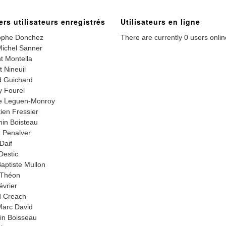
ers utilisateurs enregistrés
Utilisateurs en ligne
ophe Donchez
There are currently 0 users onlin
ichel Sanner
t Montella
t Nineuil
 Guichard
 Fourel
e Leguen-Monroy
ien Fressier
in Boisteau
 Penalver
Daif
Destic
aptiste Mullon
 Théon
évrier
d Creach
arc David
in Boisseau