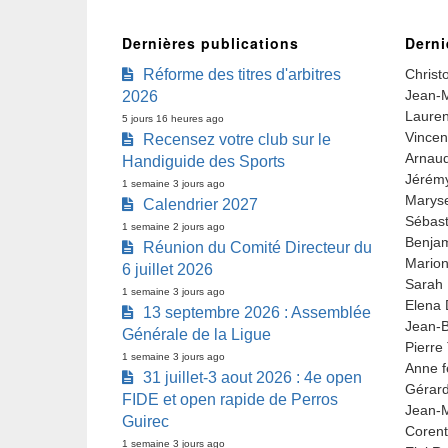
Dernières publications
Derni
Réforme des titres d'arbitres
Christ
Jean-M
2026
Lauren
5 jours 16 heures ago
Vincen
Recensez votre club sur le
Arnaud
Handiguide des Sports
Jérémy
1 semaine 3 jours ago
Marys
Calendrier 2027
Sébast
1 semaine 2 jours ago
Benjam
Réunion du Comité Directeur du
Marion
6 juillet 2026
Sarah 
1 semaine 3 jours ago
Elena 
13 septembre 2026 : Assemblée
Jean-B
Générale de la Ligue
Pierre
1 semaine 3 jours ago
Anne f
31 juillet-3 aout 2026 : 4e open
Gérar
FIDE et open rapide de Perros
Jean-M
Guirec
Corent
1 semaine 3 jours ago