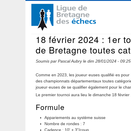
Aller
Navigation
au
contenu
principale
principal
18 février 2024 : 1er t
de Bretagne toutes ca
Soumis par
Pascal Aubry
le
dim 28/01/2024 - 09:25
Comme en 2023, les joueur·euses qualifié·es pour
des championnats départementaux toutes catégories 
joueur·euses de se qualifier également pour le cham
Le premier tournoi aura lieu le dimanche 18 février
Formule
Appariements au système suisse
Nombre de rondes : 7
Cadence : 10' + 3"/coup