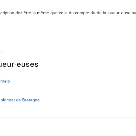
cription doit être la même que celle du compte du·de la joueur·euse sur
u.
ueur·euses
o
ornelo
pionnat de Bretagne