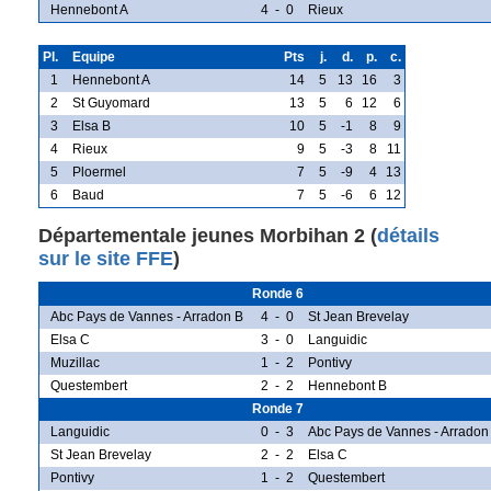
Hennebont A
4
-
0
Rieux
Pl.
Equipe
Pts
j.
d.
p.
c.
1
Hennebont A
14
5
13
16
3
2
St Guyomard
13
5
6
12
6
3
Elsa B
10
5
-1
8
9
4
Rieux
9
5
-3
8
11
5
Ploermel
7
5
-9
4
13
6
Baud
7
5
-6
6
12
Départementale jeunes Morbihan 2 (
détails
sur le site FFE
)
Ronde 6
Abc Pays de Vannes - Arradon B
4
-
0
St Jean Brevelay
Elsa C
3
-
0
Languidic
Muzillac
1
-
2
Pontivy
Questembert
2
-
2
Hennebont B
Ronde 7
Languidic
0
-
3
Abc Pays de Vannes - Arradon
St Jean Brevelay
2
-
2
Elsa C
Pontivy
1
-
2
Questembert