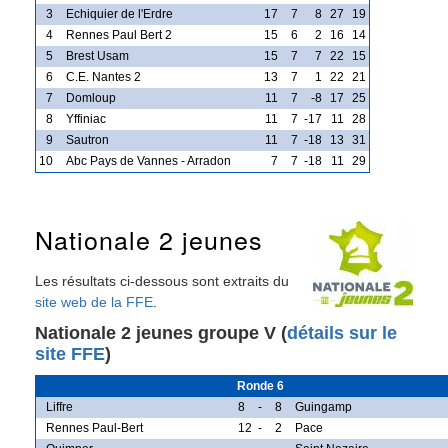
3
Echiquier de l'Erdre
17
7
8
27
19
4
Rennes Paul Bert 2
15
6
2
16
14
5
Brest Usam
15
7
7
22
15
6
C.E. Nantes 2
13
7
1
22
21
7
Domloup
11
7
-8
17
25
8
Yffiniac
11
7
-17
11
28
9
Sautron
11
7
-18
13
31
10
Abc Pays de Vannes - Arradon
7
7
-18
11
29
Nationale 2 jeunes
Les résultats ci-dessous sont extraits du
site web de la FFE
.
Nationale 2 jeunes groupe V (
détails sur le
site FFE
)
Ronde 6
Liffre
8
-
8
Guingamp
Rennes Paul-Bert
12
-
2
Pace