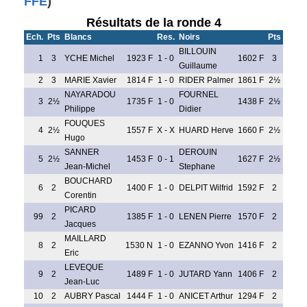
FFE
)
Résultats de la ronde 4
Ech.
Pts
Blancs
Res.
Noirs
Pts
BILLOUIN
1
3
YCHE Michel
1923 F
1 - 0
1602 F
3
Guillaume
2
3
MARIE Xavier
1814 F
1 - 0
RIDER Palmer
1861 F
2½
NAYARADOU
FOURNEL
3
2½
1735 F
1 - 0
1438 F
2½
Philippe
Didier
FOUQUES
4
2½
1557 F
X - X
HUARD Herve
1660 F
2½
Hugo
SANNER
DEROUIN
5
2½
1453 F
0 - 1
1627 F
2½
Jean-Michel
Stephane
BOUCHARD
6
2
1400 F
1 - 0
DELPIT Wilfrid
1592 F
2
Corentin
PICARD
99
2
1385 F
1 - 0
LENEN Pierre
1570 F
2
Jacques
MAILLARD
8
2
1530 N
1 - 0
EZANNO Yvon
1416 F
2
Eric
LEVEQUE
9
2
1489 F
1 - 0
JUTARD Yann
1406 F
2
Jean-Luc
10
2
AUBRY Pascal
1444 F
1 - 0
ANICET Arthur
1294 F
2