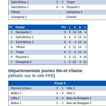
Saint Brieuc 1
5
-
2
Tregor
Saint Brieuc 2
4
-
4
Plouaret 2
Yffiniac
-
Guingamp 3
Guingamp 2
-
Exempt
Pl.
Equipe
Pts
j.
d.
p.
c.
1
Guingamp 2
9
3
14
18
4
2
Saint Brieuc 1
9
4
6
18
12
3
Saint Brieuc 2
8
4
4
18
14
4
Yffiniac
6
2
12
14
2
5
Tregor
6
3
-2
10
12
6
Plouaret 2
3
3
-12
4
16
7
Guingamp 3
1
3
-22
0
22
Départementale jeunes Ille-et-Vilaine
(
détails sur le site FFE
)
Ronde 6
Rennes Echecs
3
-
1
Vitre 3
Betton 2
4
-
0
Vitre 2
Liffre 2
0
-
4
Bain de Bretagne 2
Betton 1
2
-
2
Bain de Bretagne 3