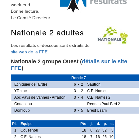
week-end.
Bonne lecture,
Le Comité Directeur
Nationale 2 adultes
Les résultats ci-dessous sont extraits du
site web de la FFE
.
Nationale 2 groupe Ouest (
détails sur le site
FFE
)
Ronde 7
Echiquier de l'Erdre
6
-
2
Sautron
Yffiniac
3
-
2
C.E. Nantes
Abc Pays de Vannes - Arradon
3
-
4
C.E. Nantes 2
Gouesnou
-
Rennes Paul Bert 2
Domloup
0
-
5
Brest Usam
Pl.
Equipe
Pts
j.
d.
p.
c.
1
Gouesnou
18
6
27
32
5
2
C.E. Nantes
18
7
16
26
10