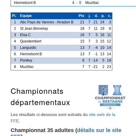
Hennebont B
4
-
0
Muzillac
Pl.
Equipe
Pts
j.
d.
p.
c.
1
Abc Pays de Vannes - Arradon B
21
7
21
24
3
2
St Jean Brevelay
18
7
11
19
8
3
Elsa C
16
7
5
16
11
4
Questembert
15
7
3
15
12
5
Languidic
13
7
-4
10
14
6
Hennebont B
13
7
-1
13
14
7
Pontivy
9
7
-14
5
19
8
Muzillac
7
7
-21
2
23
Championnats
départementaux
Les résultats ci-dessous sont extraits du
site web de la
FFE
.
Championnat 35 adultes (
détails sur le site