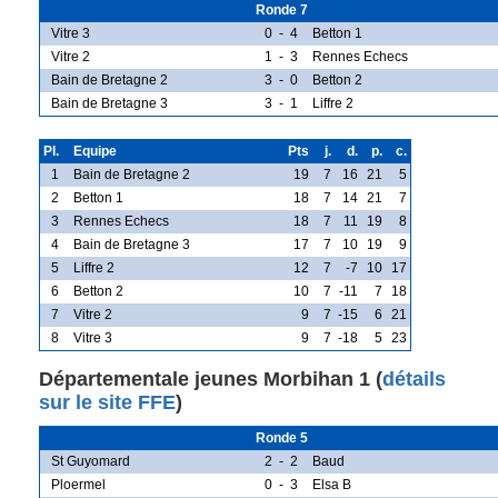
Ronde 7
Vitre 3
0
-
4
Betton 1
Vitre 2
1
-
3
Rennes Echecs
Bain de Bretagne 2
3
-
0
Betton 2
Bain de Bretagne 3
3
-
1
Liffre 2
Pl.
Equipe
Pts
j.
d.
p.
c.
1
Bain de Bretagne 2
19
7
16
21
5
2
Betton 1
18
7
14
21
7
3
Rennes Echecs
18
7
11
19
8
4
Bain de Bretagne 3
17
7
10
19
9
5
Liffre 2
12
7
-7
10
17
6
Betton 2
10
7
-11
7
18
7
Vitre 2
9
7
-15
6
21
8
Vitre 3
9
7
-18
5
23
Départementale jeunes Morbihan 1 (
détails
sur le site FFE
)
Ronde 5
St Guyomard
2
-
2
Baud
Ploermel
0
-
3
Elsa B