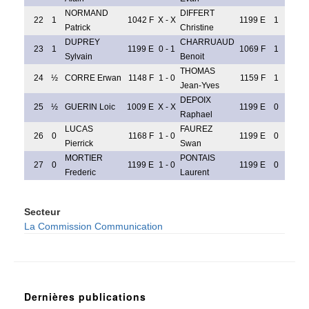
NORMAND
DIFFERT
22
1
1042 F
X - X
1199 E
1
Patrick
Christine
DUPREY
CHARRUAUD
23
1
1199 E
0 - 1
1069 F
1
Sylvain
Benoit
THOMAS
24
½
CORRE Erwan
1148 F
1 - 0
1159 F
1
Jean-Yves
DEPOIX
25
½
GUERIN Loic
1009 E
X - X
1199 E
0
Raphael
LUCAS
FAUREZ
26
0
1168 F
1 - 0
1199 E
0
Pierrick
Swan
MORTIER
PONTAIS
27
0
1199 E
1 - 0
1199 E
0
Frederic
Laurent
Secteur
La Commission Communication
Dernières publications