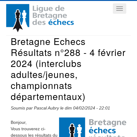
Aller
Navigation
au
contenu
principale
principal
Bretagne Echecs
Résultats n°288 - 4 février
2024 (interclubs
adultes/jeunes,
championnats
départementaux)
Soumis par
Pascal Aubry
le
dim 04/02/2024 - 22:01
Bonjour,
Vous trouverez ci-
dessous les résultats du