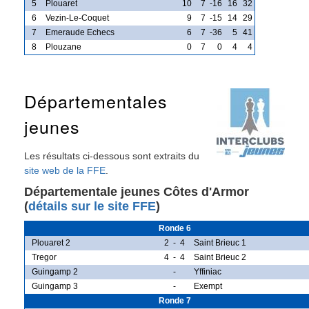
5
Plouaret
10
7
-16
16
32
6
Vezin-Le-Coquet
9
7
-15
14
29
7
Emeraude Echecs
6
7
-36
5
41
8
Plouzane
0
7
0
4
4
Départementales
jeunes
Les résultats ci-dessous sont extraits du
site web de la FFE
.
Départementale jeunes Côtes d'Armor
(
détails sur le site FFE
)
Ronde 6
Plouaret 2
2
-
4
Saint Brieuc 1
Tregor
4
-
4
Saint Brieuc 2
Guingamp 2
-
Yffiniac
Guingamp 3
-
Exempt
Ronde 7