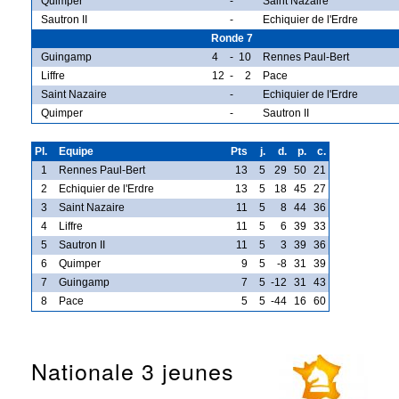
Quimper
-
Saint Nazaire
Sautron II
-
Echiquier de l'Erdre
Ronde 7
Guingamp
4
-
10
Rennes Paul-Bert
Liffre
12
-
2
Pace
Saint Nazaire
-
Echiquier de l'Erdre
Quimper
-
Sautron II
Pl.
Equipe
Pts
j.
d.
p.
c.
1
Rennes Paul-Bert
13
5
29
50
21
2
Echiquier de l'Erdre
13
5
18
45
27
3
Saint Nazaire
11
5
8
44
36
4
Liffre
11
5
6
39
33
5
Sautron II
11
5
3
39
36
6
Quimper
9
5
-8
31
39
7
Guingamp
7
5
-12
31
43
8
Pace
5
5
-44
16
60
Nationale 3 jeunes