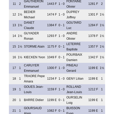
GAUTHERON
FONTAINE
11
2
1443 F
1 - 0
1281 F
2
Emmanuel
Olivier
BEDIER
DUPREY
12
1½
1474 F
1 - 0
1301 F
1½
Michael
Joffrey
DANET
GOUTARD
13
1½
1384 F
0 - 1
1284 F
1½
Claude
Luc
GUYADER
ANDRE
14
1½
1293 F
1 - 0
1378 F
1½
Ronan
Olivier
LETERRE
15
1½
STORME Alain
1175 F
0 - 1
1357 F
1½
Baptiste
POURBAIX
16
1½
KIECKEN Yvon
1049 F
0 - 1
1342 F
1½
Damien
CARUYER
PINEAU
17
1
1300 F
1 - 0
1199 E
1½
Emmanuel
Gerard
TRAORE Pepe
18
1
1234 F
1 - 0
GENY Lilian
1199 E
1
Amara
GOUES Jean-
ROLLAND
19
1
1159 F
1 - 0
1212 F
1
Louis
Jean-Louis
OURSELIN
20
1
BARRE Didier
1199 E
0 - 1
1199 E
1
Loig
GOURSAUD
BUISSON
21
1
1082 F
0 - 1
1199 E
1
Alain
Evan