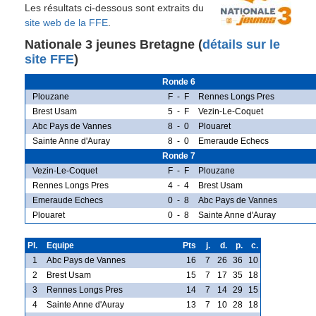
Les résultats ci-dessous sont extraits du
site web de la FFE
.
Nationale 3 jeunes Bretagne (
détails sur le
site FFE
)
Ronde 6
Plouzane
F
-
F
Rennes Longs Pres
Brest Usam
5
-
F
Vezin-Le-Coquet
Abc Pays de Vannes
8
-
0
Plouaret
Sainte Anne d'Auray
8
-
0
Emeraude Echecs
Ronde 7
Vezin-Le-Coquet
F
-
F
Plouzane
Rennes Longs Pres
4
-
4
Brest Usam
Emeraude Echecs
0
-
8
Abc Pays de Vannes
Plouaret
0
-
8
Sainte Anne d'Auray
Pl.
Equipe
Pts
j.
d.
p.
c.
1
Abc Pays de Vannes
16
7
26
36
10
2
Brest Usam
15
7
17
35
18
3
Rennes Longs Pres
14
7
14
29
15
4
Sainte Anne d'Auray
13
7
10
28
18