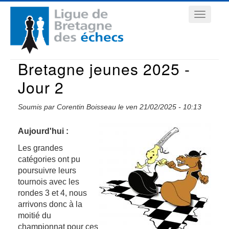
Aller
Navigation
au
contenu
principale
principal
Bretagne jeunes 2025 -
Jour 2
Soumis par
Corentin Boisseau
le
ven 21/02/2025 - 10:13
Aujourd'hui :
Les grandes
catégories ont pu
poursuivre leurs
tournois avec les
rondes 3 et 4, nous
arrivons donc à la
moitié du
championnat pour ces