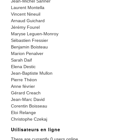
Jean-Michel Sanner
Laurent Montella
Vincent Nineuil
Arnaud Guichard
Jérémy Fourel
Maryse Leguen-Monroy
Sébastien Fressier
Benjamin Boisteau
Marion Penalver
Sarah Daif
Elena Destic
Jean-Baptiste Mullon
Pierre Théon
Anne février
Gérard Creach
Jean-Marc David
Corentin Boisseau
Eloi Relange
Christophe Czekaj
Utilisateurs en ligne
There are currently 0 users online.