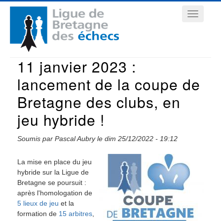
Aller
Navigation
au
contenu
principale
principal
11 janvier 2023 :
lancement de la coupe de
Bretagne des clubs, en
jeu hybride !
Soumis par
Pascal Aubry
le
dim 25/12/2022 - 19:12
La mise en place du jeu
hybride sur la Ligue de
Bretagne se poursuit :
après l'homologation de
5 lieux de jeu
et la
formation de
15 arbitres
,