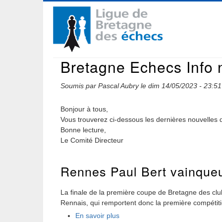
Aller
Navigation
au
contenu
principale
principal
Bretagne Echecs Info 
Soumis par
Pascal Aubry
le
dim 14/05/2023 - 23:51
Bonjour à tous,
Vous trouverez ci-dessous les dernières nouvelles d
Bonne lecture,
Le Comité Directeur
Rennes Paul Bert vainqueu
La finale de la première coupe de Bretagne des cl
Rennais, qui remportent donc la première compétiti
En savoir plus