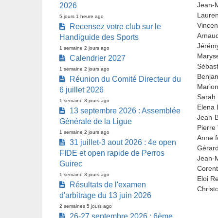
Jean-M
2026
Lauren
5 jours 1 heure ago
Vincen
Recensez votre club sur le
Arnaud
Handiguide des Sports
Jérémy
1 semaine 2 jours ago
Marys
Calendrier 2027
Sébast
1 semaine 2 jours ago
Benjam
Réunion du Comité Directeur du
Marion
6 juillet 2026
Sarah 
1 semaine 3 jours ago
Elena 
13 septembre 2026 : Assemblée
Jean-B
Générale de la Ligue
Pierre
1 semaine 2 jours ago
Anne f
31 juillet-3 aout 2026 : 4e open
Gérar
FIDE et open rapide de Perros
Jean-M
Guirec
Corent
1 semaine 3 jours ago
Eloi R
Résultats de l'examen
Christ
d'arbitrage du 13 juin 2026
2 semaines 5 jours ago
26-27 septembre 2026 : 6ème