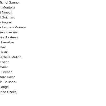
ichel Sanner
t Montella
t Nineuil
 Guichard
 Fourel
e Leguen-Monroy
ien Fressier
in Boisteau
 Penalver
Daif
Destic
aptiste Mullon
 Théon
évrier
d Creach
arc David
in Boisseau
elange
ophe Czekaj