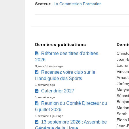
Secteur
La Commission Formation
Dernières publications
Derni
Réforme des titres d'arbitres
Christ
Jean-M
2026
Lauren
3 jours 5 heures ago
Vincen
Recensez votre club sur le
Arnaud
Handiguide des Sports
Jérémy
1 semaine ago
Marys
Calendrier 2027
Sébast
1 semaine ago
Benjam
Réunion du Comité Directeur du
Marion
6 juillet 2026
Sarah 
1 semaine 1 jour ago
Elena 
13 septembre 2026 : Assemblée
Jean-B
Générale de la Ligue