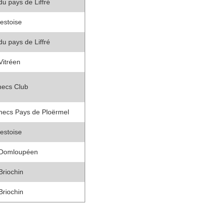
du pays de Liffré
estoise
du pays de Liffré
Vitréen
hecs Club
hecs Pays de Ploërmel
estoise
 Domloupéen
Briochin
Briochin