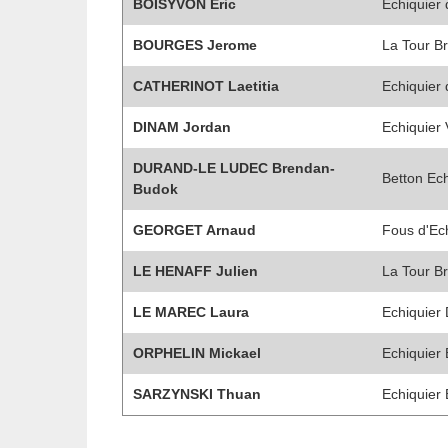
BOISYVON Eric
Echiquier 
BOURGES Jerome
La Tour Br
CATHERINOT Laetitia
Echiquier 
DINAM Jordan
Echiquier 
DURAND-LE LUDEC Brendan-
Betton Ec
Budok
GEORGET Arnaud
Fous d'Ec
LE HENAFF Julien
La Tour Br
LE MAREC Laura
Echiquier
ORPHELIN Mickael
Echiquier 
SARZYNSKI Thuan
Echiquier 