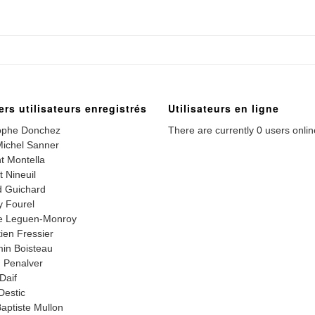
ers utilisateurs enregistrés
Utilisateurs en ligne
ophe Donchez
There are currently 0 users onlin
ichel Sanner
t Montella
t Nineuil
 Guichard
 Fourel
e Leguen-Monroy
ien Fressier
in Boisteau
 Penalver
Daif
Destic
aptiste Mullon