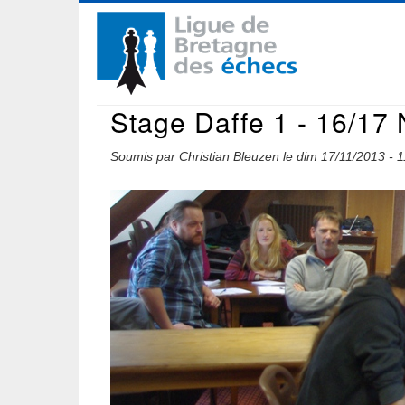
Aller
Navigation
au
contenu
principale
principal
Stage Daffe 1 - 16/17
Soumis par
Christian Bleuzen
le
dim 17/11/2013 - 1