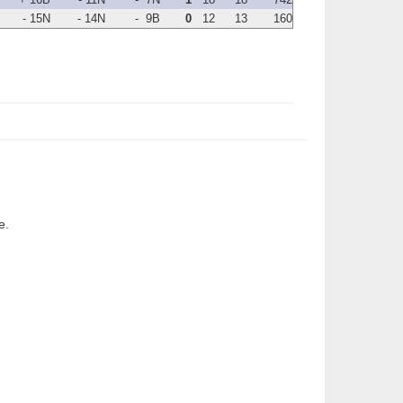
- 15N
- 14N
- 9B
0
12
13
160
e.