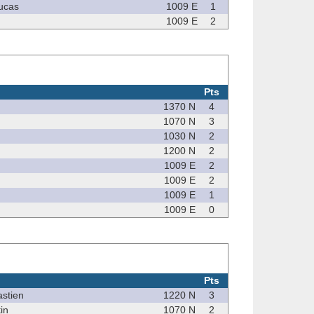
ucas
1009 E
1
1009 E
2
Pts
1370 N
4
1070 N
3
1030 N
2
1200 N
2
1009 E
2
1009 E
2
1009 E
1
1009 E
0
Pts
stien
1220 N
3
in
1070 N
2