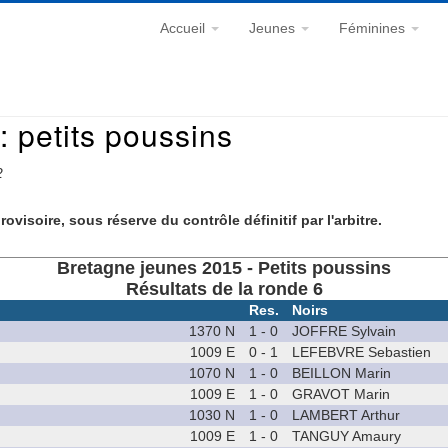
Accueil
Jeunes
Féminines
 petits poussins
2
rovisoire, sous réserve du contrôle définitif par l'arbitre.
Bretagne jeunes 2015 - Petits poussins
Résultats de la ronde 6
Res.
Noirs
1370 N
1 - 0
JOFFRE Sylvain
1009 E
0 - 1
LEFEBVRE Sebastien
1070 N
1 - 0
BEILLON Marin
1009 E
1 - 0
GRAVOT Marin
1030 N
1 - 0
LAMBERT Arthur
1009 E
1 - 0
TANGUY Amaury