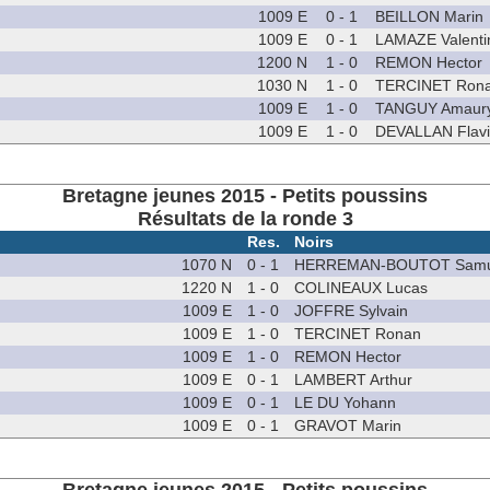
1009 E
0 - 1
BEILLON Marin
1009 E
0 - 1
LAMAZE Valenti
1200 N
1 - 0
REMON Hector
1030 N
1 - 0
TERCINET Ron
1009 E
1 - 0
TANGUY Amaur
1009 E
1 - 0
DEVALLAN Flav
Bretagne jeunes 2015 - Petits poussins
Résultats de la ronde 3
Res.
Noirs
1070 N
0 - 1
HERREMAN-BOUTOT Samu
1220 N
1 - 0
COLINEAUX Lucas
1009 E
1 - 0
JOFFRE Sylvain
1009 E
1 - 0
TERCINET Ronan
1009 E
1 - 0
REMON Hector
1009 E
0 - 1
LAMBERT Arthur
1009 E
0 - 1
LE DU Yohann
1009 E
0 - 1
GRAVOT Marin