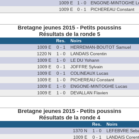
1009 E
1 - 0
ENGONE-MINTOGHE L
1009 E
0 - 1
PICHEREAU Constant
Bretagne jeunes 2015 - Petits poussins
Résultats de la ronde 5
Res.
Noirs
1009 E
0 - 1
HERREMAN-BOUTOT Samuel
1220 N
1 - 0
LANDAIS Corentin
1009 E
1 - 0
LE DU Yohann
1009 E
0 - 1
JOFFRE Sylvain
1009 E
0 - 1
COLINEAUX Lucas
1009 E
1 - 0
PICHEREAU Constant
1009 E
1 - 0
ENGONE-MINTOGHE Lucas
1009 E
1 - 0
DEVALLAN Flavien
Bretagne jeunes 2015 - Petits poussins
Résultats de la ronde 4
Res.
Noirs
1370 N
1 - 0
LEFEBVRE Seba
1009 E
0 - 1
LANDAIS Corent