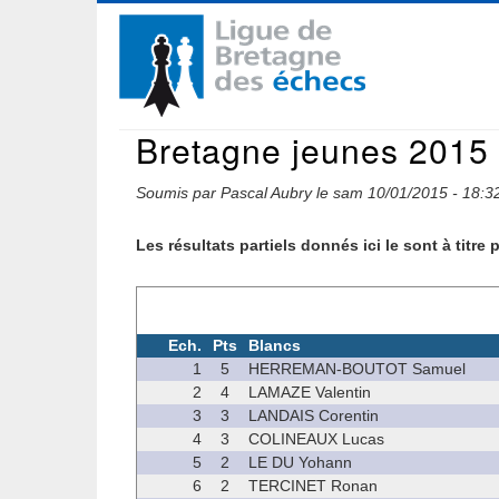
Aller
Navigation
au
contenu
principale
principal
Bretagne jeunes 2015 :
Soumis par
Pascal Aubry
le
sam 10/01/2015 - 18:3
Les résultats partiels donnés ici le sont à titre p
Ech.
Pts
Blancs
1
5
HERREMAN-BOUTOT Samuel
2
4
LAMAZE Valentin
3
3
LANDAIS Corentin
4
3
COLINEAUX Lucas
5
2
LE DU Yohann
6
2
TERCINET Ronan