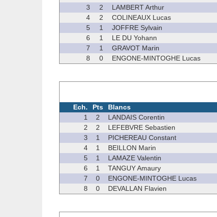
3
2
LAMBERT Arthur
4
2
COLINEAUX Lucas
5
1
JOFFRE Sylvain
6
1
LE DU Yohann
7
1
GRAVOT Marin
8
0
ENGONE-MINTOGHE Lucas
Ech.
Pts
Blancs
1
2
LANDAIS Corentin
2
2
LEFEBVRE Sebastien
3
1
PICHEREAU Constant
4
1
BEILLON Marin
5
1
LAMAZE Valentin
6
1
TANGUY Amaury
7
0
ENGONE-MINTOGHE Lucas
8
0
DEVALLAN Flavien