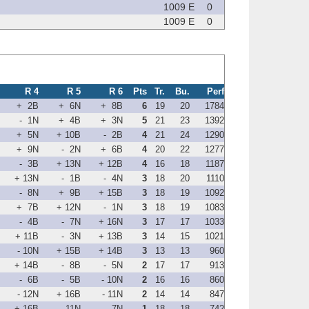
1009 E
0
1009 E
0
R 4
R 5
R 6
Pts
Tr.
Bu.
Perf
+ 2B
+ 6N
+ 8B
6
19
20
1784
- 1N
+ 4B
+ 3N
5
21
23
1392
+ 5N
+ 10B
- 2B
4
21
24
1290
+ 9N
- 2N
+ 6B
4
20
22
1277
- 3B
+ 13N
+ 12B
4
16
18
1187
+ 13N
- 1B
- 4N
3
18
20
1110
- 8N
+ 9B
+ 15B
3
18
19
1092
+ 7B
+ 12N
- 1N
3
18
19
1083
- 4B
- 7N
+ 16N
3
17
17
1033
+ 11B
- 3N
+ 13B
3
14
15
1021
- 10N
+ 15B
+ 14B
3
13
13
960
+ 14B
- 8B
- 5N
2
17
17
913
- 6B
- 5B
- 10N
2
16
16
860
- 12N
+ 16B
- 11N
2
14
14
847
+ 16B
- 11N
- 7N
1
18
18
742