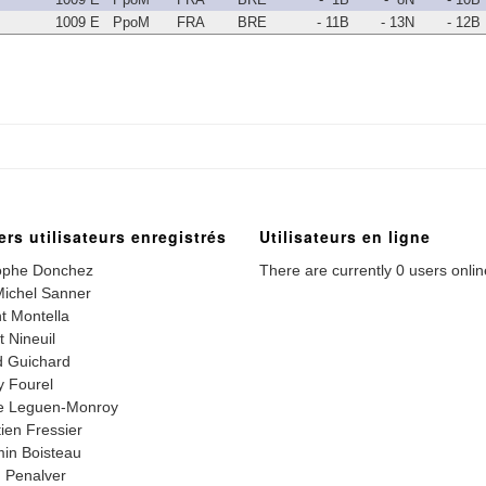
1009 E
PpoM
FRA
BRE
- 11B
- 13N
- 12B
ers utilisateurs enregistrés
Utilisateurs en ligne
ophe Donchez
There are currently 0 users onlin
ichel Sanner
t Montella
t Nineuil
 Guichard
 Fourel
e Leguen-Monroy
ien Fressier
in Boisteau
 Penalver