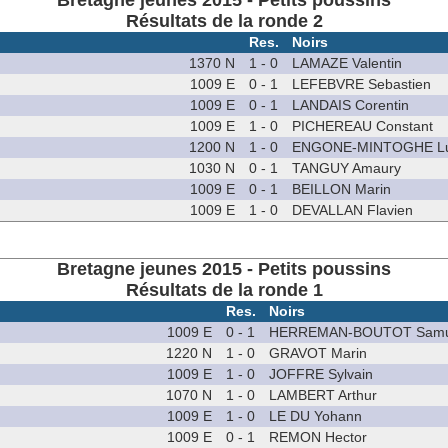
Bretagne jeunes 2015 - Petits poussins
Résultats de la ronde 2
Res.
Noirs
1370 N
1 - 0
LAMAZE Valentin
1009 E
0 - 1
LEFEBVRE Sebastien
1009 E
0 - 1
LANDAIS Corentin
1009 E
1 - 0
PICHEREAU Constant
1200 N
1 - 0
ENGONE-MINTOGHE L
1030 N
0 - 1
TANGUY Amaury
1009 E
0 - 1
BEILLON Marin
1009 E
1 - 0
DEVALLAN Flavien
Bretagne jeunes 2015 - Petits poussins
Résultats de la ronde 1
Res.
Noirs
1009 E
0 - 1
HERREMAN-BOUTOT Samu
1220 N
1 - 0
GRAVOT Marin
1009 E
1 - 0
JOFFRE Sylvain
1070 N
1 - 0
LAMBERT Arthur
1009 E
1 - 0
LE DU Yohann
1009 E
0 - 1
REMON Hector