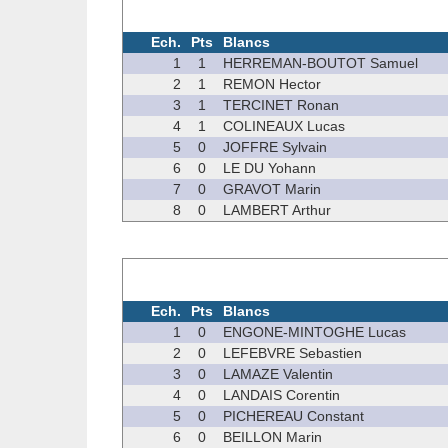
Ech.
Pts
Blancs
1
1
HERREMAN-BOUTOT Samuel
2
1
REMON Hector
3
1
TERCINET Ronan
4
1
COLINEAUX Lucas
5
0
JOFFRE Sylvain
6
0
LE DU Yohann
7
0
GRAVOT Marin
8
0
LAMBERT Arthur
Ech.
Pts
Blancs
1
0
ENGONE-MINTOGHE Lucas
2
0
LEFEBVRE Sebastien
3
0
LAMAZE Valentin
4
0
LANDAIS Corentin
5
0
PICHEREAU Constant
6
0
BEILLON Marin