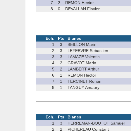
7
2
REMON Hector
8
0
DEVALLAN Flavien
Ech.
Pts
Blancs
1
3
BEILLON Marin
2
3
LEFEBVRE Sebastien
3
3
LAMAZE Valentin
4
2
GRAVOT Marin
5
2
LAMBERT Arthur
6
1
REMON Hector
7
1
TERCINET Ronan
8
1
TANGUY Amaury
Ech.
Pts
Blancs
1
3
HERREMAN-BOUTOT Samuel
2
2
PICHEREAU Constant