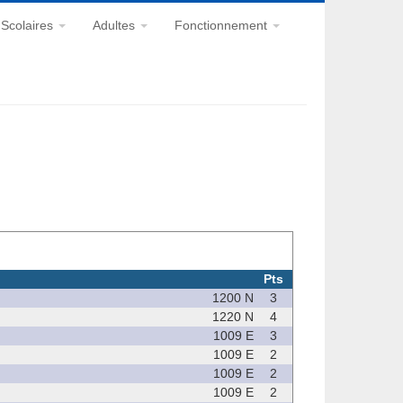
Scolaires
Adultes
Fonctionnement
Pts
1200 N
3
1220 N
4
1009 E
3
1009 E
2
1009 E
2
1009 E
2