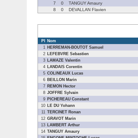
7
0
TANGUY Amaury
8
0
DEVALLAN Flavien
Pl
Nom
1
HERREMAN-BOUTOT Samuel
2
LEFEBVRE Sebastien
3
LAMAZE Valentin
4
LANDAIS Corentin
5
COLINEAUX Lucas
6
BEILLON Marin
7
REMON Hector
8
JOFFRE Sylvain
9
PICHEREAU Constant
10
LE DU Yohann
11
TERCINET Ronan
12
GRAVOT Marin
13
LAMBERT Arthur
14
TANGUY Amaury
15
ENGONE-MINTOGHE Lucas