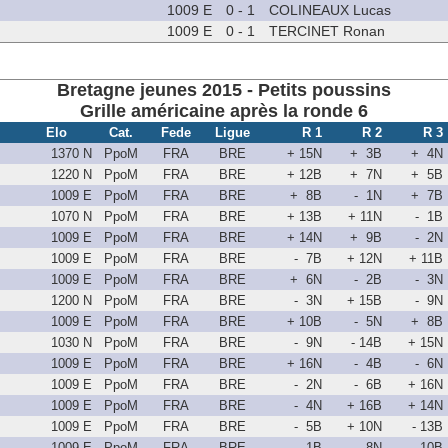
1009 E
0 - 1
COLINEAUX Lucas
1009 E
0 - 1
TERCINET Ronan
Bretagne jeunes 2015 - Petits poussins
Grille américaine après la ronde 6
Elo
Cat.
Fede
Ligue
R 1
R 2
R 3
1370 N
PpoM
FRA
BRE
+ 15N
+ 3B
+ 4N
1220 N
PpoM
FRA
BRE
+ 12B
+ 7N
+ 5B
1009 E
PpoM
FRA
BRE
+ 8B
- 1N
+ 7B
1070 N
PpoM
FRA
BRE
+ 13B
+ 11N
- 1B
1009 E
PpoM
FRA
BRE
+ 14N
+ 9B
- 2N
1009 E
PpoM
FRA
BRE
- 7B
+ 12N
+ 11B
1009 E
PpoM
FRA
BRE
+ 6N
- 2B
- 3N
1200 N
PpoM
FRA
BRE
- 3N
+ 15B
- 9N
1009 E
PpoM
FRA
BRE
+ 10B
- 5N
+ 8B
1030 N
PpoM
FRA
BRE
- 9N
- 14B
+ 15N
1009 E
PpoM
FRA
BRE
+ 16N
- 4B
- 6N
1009 E
PpoM
FRA
BRE
- 2N
- 6B
+ 16N
1009 E
PpoM
FRA
BRE
- 4N
+ 16B
+ 14N
1009 E
PpoM
FRA
BRE
- 5B
+ 10N
- 13B
1009 E
PpoM
FRA
BRE
- 1B
- 8N
- 10B