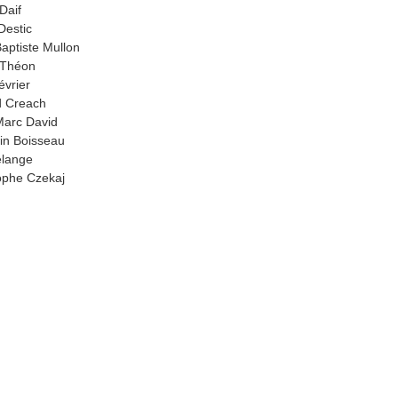
Daif
Destic
aptiste Mullon
 Théon
évrier
d Creach
arc David
in Boisseau
elange
ophe Czekaj