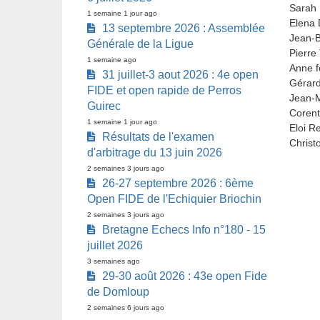
Sarah 
1 semaine 1 jour ago
Elena 
13 septembre 2026 : Assemblée
Jean-B
Générale de la Ligue
Pierre
1 semaine ago
Anne f
31 juillet-3 aout 2026 : 4e open
Gérar
FIDE et open rapide de Perros
Jean-M
Guirec
Corent
1 semaine 1 jour ago
Eloi R
Résultats de l'examen
Christ
d'arbitrage du 13 juin 2026
2 semaines 3 jours ago
26-27 septembre 2026 : 6ème
Open FIDE de l'Echiquier Briochin
2 semaines 3 jours ago
Bretagne Echecs Info n°180 - 15
juillet 2026
3 semaines ago
29-30 août 2026 : 43e open Fide
de Domloup
2 semaines 6 jours ago