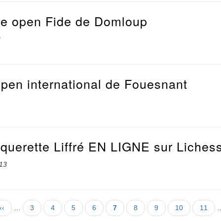
5e open Fide de Domloup
2
open international de Fouesnant
âquerette Liffré EN LIGNE sur Liches
:13
Page
‹‹
…
Page
3
Page
4
Page
5
Page
6
Page
7
Page
8
Page
9
Page
10
Page
11
précédente
courante