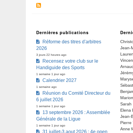
Dernières publications
Derni
Réforme des titres d'arbitres
Christ
Jean-M
2026
Lauren
3 jours 22 heures ago
Vincen
Recensez votre club sur le
Arnaud
Handiguide des Sports
Jérémy
1 semaine 1 jour ago
Marys
Calendrier 2027
Sébast
1 semaine ago
Benjam
Réunion du Comité Directeur du
Marion
6 juillet 2026
Sarah 
1 semaine 1 jour ago
Elena 
13 septembre 2026 : Assemblée
Jean-B
Générale de la Ligue
Pierre
1 semaine 1 jour ago
Anne f
31 juillet-3 aout 2026 : 4e open