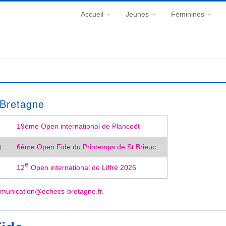
Accueil
Jeunes
Féminines
 Bretagne
19ème Open international de Plancoët
)
6ème Open Fide du Printemps de St Brieuc
e
12
Open international de Liffré 2026
munication@echecs-bretagne.fr
.