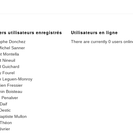
ers utilisateurs enregistrés
Utilisateurs en ligne
ophe Donchez
There are currently 0 users onlin
ichel Sanner
t Montella
t Nineuil
 Guichard
 Fourel
e Leguen-Monroy
ien Fressier
in Boisteau
 Penalver
Daif
Destic
aptiste Mullon
 Théon
évrier