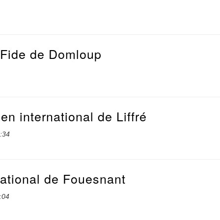
n Fide de Domloup
n international de Liffré
:34
national de Fouesnant
:04