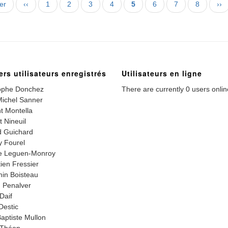
re
er
Page
‹‹
Page
1
Page
2
Page
3
Page
4
Page
5
Page
6
Page
7
Page
8
Pa
››
précédente
courante
sui
ers utilisateurs enregistrés
Utilisateurs en ligne
ophe Donchez
There are currently 0 users onlin
ichel Sanner
t Montella
t Nineuil
 Guichard
 Fourel
e Leguen-Monroy
ien Fressier
in Boisteau
 Penalver
Daif
Destic
aptiste Mullon