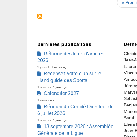
Pagination
Premiè
« Premi
page
Dernières publications
Derni
Réforme des titres d'arbitres
Christ
Jean-M
2026
Lauren
3 jours 15 heures ago
Vincen
Recensez votre club sur le
Arnaud
Handiguide des Sports
Jérémy
1 semaine 1 jour ago
Marys
Calendrier 2027
Sébast
1 semaine ago
Benjam
Réunion du Comité Directeur du
Marion
6 juillet 2026
Sarah 
1 semaine 1 jour ago
Elena 
13 septembre 2026 : Assemblée
Jean-B
Générale de la Ligue