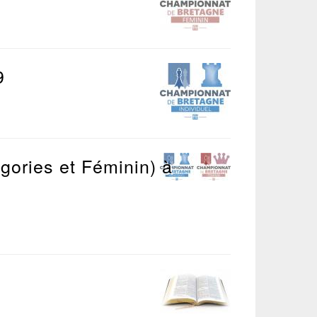
9
ories et Féminin) à