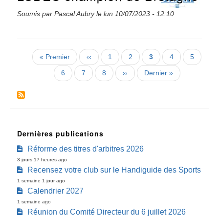
Soumis par
Pascal Aubry
le
lun 10/07/2023 - 12:10
Pagination
Première
« Premier
Page
‹‹
Page
1
Page
2
Page
3
Page
4
Page
5
page
précédente
courante
Page
6
Page
7
Page
8
Page
››
Dernière
Dernier »
suivante
page
Dernières publications
Réforme des titres d'arbitres 2026
3 jours 17 heures ago
Recensez votre club sur le Handiguide des Sports
1 semaine 1 jour ago
Calendrier 2027
1 semaine ago
Réunion du Comité Directeur du 6 juillet 2026