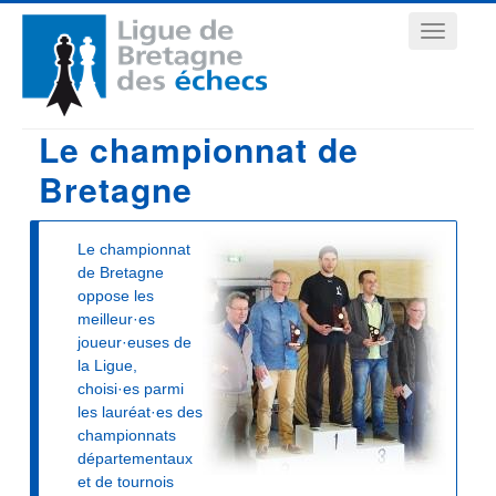
Aller
Navigation
au
contenu
principale
principal
Le championnat de
Bretagne
Le championnat
de Bretagne
oppose les
meilleur·es
joueur·euses de
la Ligue,
choisi·es parmi
les lauréat·es des
championnats
départementaux
et de tournois