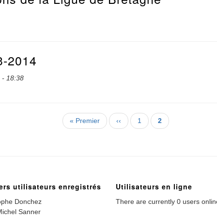
3-2014
 - 18:38
Première
« Premier
Page
‹‹
Page
1
Page
2
page
précédente
courante
ers utilisateurs enregistrés
Utilisateurs en ligne
ophe Donchez
There are currently 0 users onlin
ichel Sanner