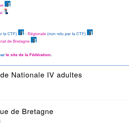
ue
al
ar la CTF)
-
Régionale
(non relu par la CTF)
nat de Bretagne
sur
le site de la Fédération
.
 de Nationale IV adultes
gue de Bretagne
5