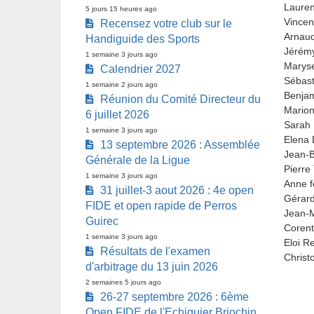
Lauren
5 jours 15 heures ago
Vincen
Recensez votre club sur le
Arnaud
Handiguide des Sports
Jérémy
1 semaine 3 jours ago
Marys
Calendrier 2027
Sébast
1 semaine 2 jours ago
Benjam
Réunion du Comité Directeur du
Marion
6 juillet 2026
Sarah 
1 semaine 3 jours ago
Elena 
13 septembre 2026 : Assemblée
Jean-B
Générale de la Ligue
Pierre
1 semaine 3 jours ago
Anne f
31 juillet-3 aout 2026 : 4e open
Gérar
FIDE et open rapide de Perros
Jean-M
Guirec
Corent
1 semaine 3 jours ago
Eloi R
Résultats de l'examen
Christ
d'arbitrage du 13 juin 2026
2 semaines 5 jours ago
26-27 septembre 2026 : 6ème
Open FIDE de l'Echiquier Briochin