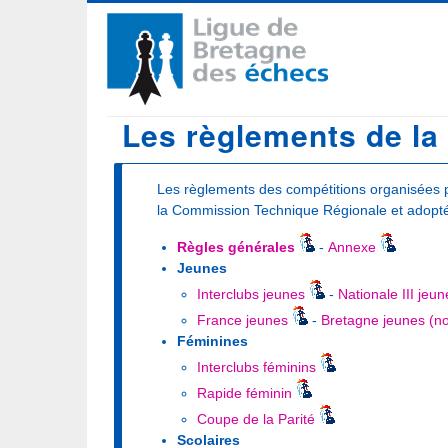
Aller
Navigation
au
contenu
principale
principal
Les règlements de la
Les règlements des compétitions organisées p
la Commission Technique Régionale et adoptés
Règles générales
-
Annexe
Jeunes
Interclubs jeunes
-
Nationale III jeun
France jeunes
-
Bretagne jeunes (no
Féminines
Interclubs féminins
Rapide féminin
Coupe de la Parité
Scolaires