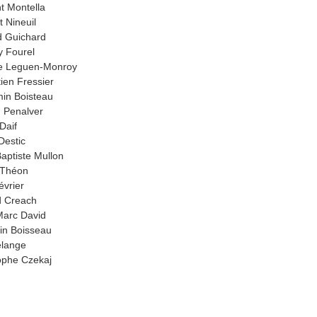
t Montella
t Nineuil
 Guichard
 Fourel
e Leguen-Monroy
ien Fressier
in Boisteau
 Penalver
Daif
Destic
aptiste Mullon
 Théon
évrier
d Creach
arc David
in Boisseau
elange
ophe Czekaj