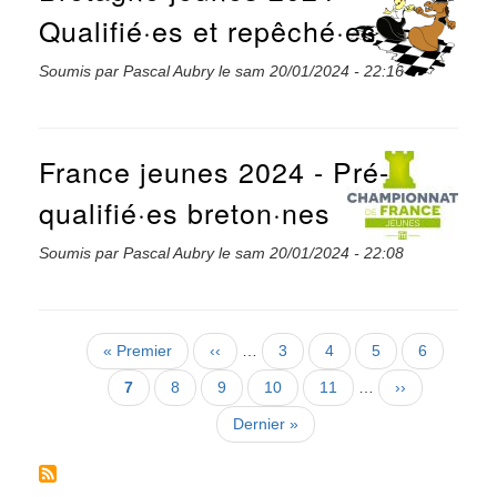
Qualifié·es et repêché·es
Soumis par
Pascal Aubry
le
sam 20/01/2024 - 22:16
France jeunes 2024 - Pré-
qualifié·es breton·nes
Soumis par
Pascal Aubry
le
sam 20/01/2024 - 22:08
Pagination
Première
« Premier
Page
‹‹
…
Page
3
Page
4
Page
5
Page
6
page
précédente
Page
7
Page
8
Page
9
Page
10
Page
11
…
Page
››
courante
suivante
Dernière
Dernier »
page