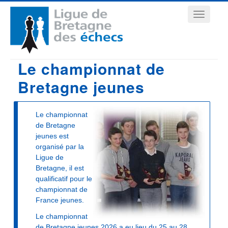
Aller
Navigation
au
contenu
principale
principal
Le championnat de
Bretagne jeunes
Le championnat
de Bretagne
jeunes est
organisé par la
Ligue de
Bretagne, il est
qualificatif pour le
championnat de
France jeunes.
Le championnat
de Bretagne jeunes 2026 a eu lieu du 25 au 28