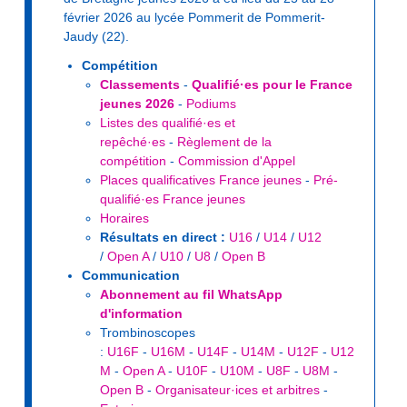
février 2026 au lycée Pommerit de Pommerit-
Jaudy (22).
Compétition
Classements
-
Qualifié·es pour le France
jeunes 2026
-
Podiums
Listes des qualifié·es et
repêché·es
-
Règlement de la
compétition
-
Commission d'Appel
Places qualificatives France jeunes
-
Pré-
qualifié·es France jeunes
Horaires
Résultats en direct :
U16
/
U14
/
U12
/
Open A
/
U10
/
U8
/
Open B
Communication
Abonnement au fil WhatsApp
d'information
Trombinoscopes
:
U16F
-
U16M
-
U14F
-
U14M
-
U12F
-
U12
M
-
Open A
-
U10F
-
U10M
-
U8F
-
U8M
-
Open B
-
Organisateur·ices et arbitres
-