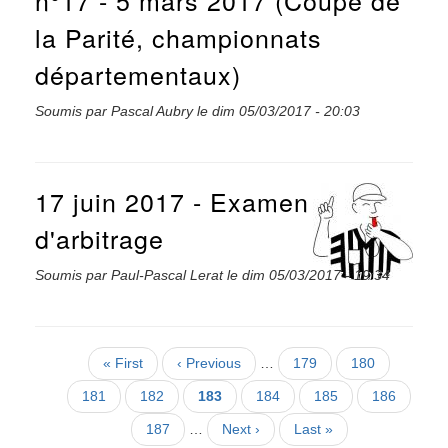
n°17 - 5 mars 2017 (Coupe de
la Parité, championnats
départementaux)
Soumis par
Pascal Aubry
le
dim 05/03/2017 - 20:03
17 juin 2017 - Examen
d'arbitrage
Soumis par
Paul-Pascal Lerat
le
dim 05/03/2017 - 19:34
Pagination
Première
« First
Page
‹ Previous
…
Page
179
Page
180
page
précédente
Page
181
Page
182
Page
183
Page
184
Page
185
Page
186
courante
Page
187
…
Page
Next ›
Dernière
Last »