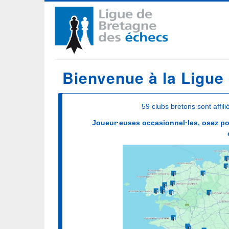
Aller
Navigation
au
contenu
principale
principal
Bienvenue à la Ligue
59 clubs bretons sont affil
Joueur·euses occasionnel·les, osez pou