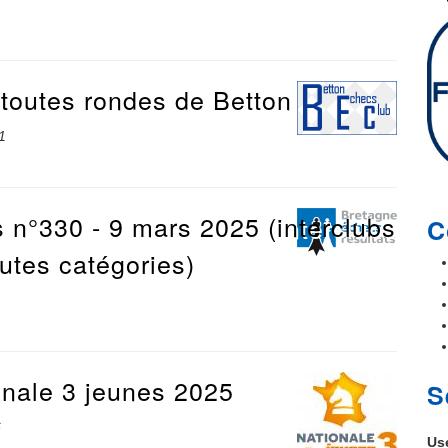
 toutes rondes de Betton
1
 n°330 - 9 mars 2025 (interclubs
C
utes catégories)
onale 3 jeunes 2025
S
6
Us