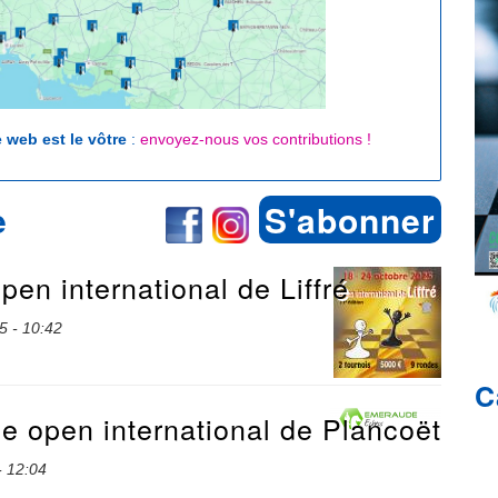
e web est le vôtre
:
envoyez-nous vos contributions !
e
S'abonner
pen international de Liffré
5 - 10:42
C
18e open international de Plancoët
- 12:04