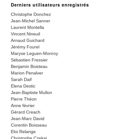
Derniers utilisateurs enregistrés
Christophe Donchez
Jean-Michel Sanner
Laurent Montella
Vincent Nineuil
Arnaud Guichard
Jérémy Fourel
Maryse Leguen-Monroy
Sébastien Fressier
Benjamin Boisteau
Marion Penalver
Sarah Daif
Elena Destic
Jean-Baptiste Mullon
Pierre Théon
Anne février
Gérard Creach
Jean-Marc David
Corentin Boisseau
Eloi Relange
Christophe Czekaj