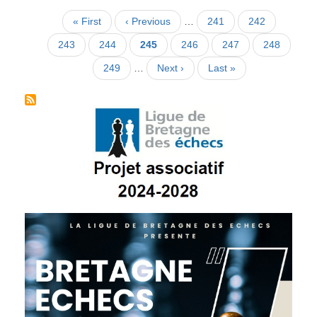
Pagination
Première
« First
Page
‹ Previous
…
Page
241
Page
242
page
précédente
Page
243
Page
244
Page
245
Page
246
Page
247
Page
248
courante
Page
249
…
Page
Next ›
Dernière
Last »
suivante
page