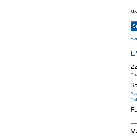
Mo
Réi
L
2
Cla
35
App
Ca
F
Re
Ma