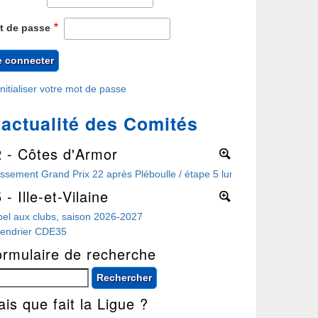
t de passe
nitialiser votre mot de passe
'actualité des Comités
2 - Côtes d'Armor
More
ssement Grand Prix 22 après Pléboulle / étape 5 lundi 3 août à Perros
 - Ille-et-Vilaine
More
el aux clubs, saison 2026-2027
lendrier CDE35
ormulaire de recherche
chercher
is que fait la Ligue ?