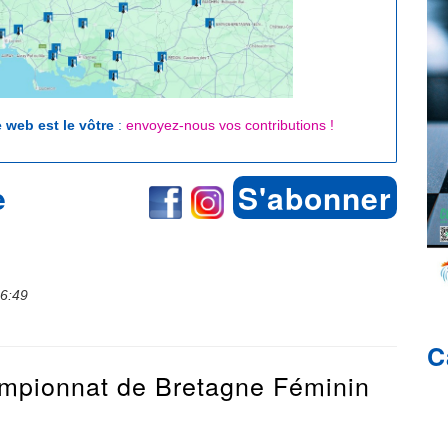
e web est le vôtre
:
envoyez-nous vos contributions !
e
S'abonner
16:49
C
ampionnat de Bretagne Féminin