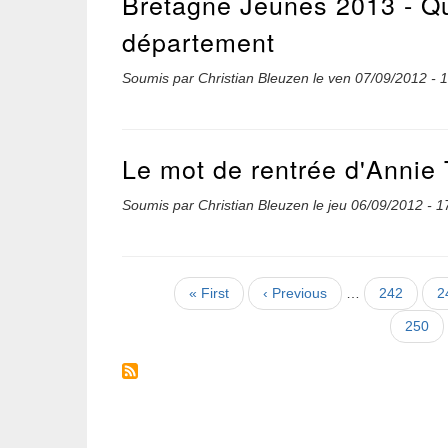
Bretagne Jeunes 2013 - Qu
département
Soumis par
Christian Bleuzen
le
ven 07/09/2012 - 
Le mot de rentrée d'Annie
Soumis par
Christian Bleuzen
le
jeu 06/09/2012 - 1
Pagination
Première
« First
Page
‹ Previous
…
Page
242
P
2
page
précédente
Page
250