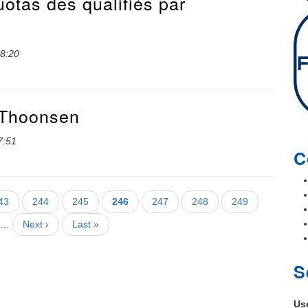
otas des qualifiés par
18:20
 Thoonsen
7:51
C
age
43
Page
244
Page
245
Page
246
Page
247
Page
248
Page
249
courante
…
Page
Next ›
Dernière
Last »
suivante
page
S
Us