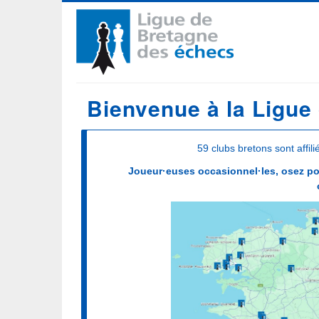
Aller
Navigation
au
contenu
principale
principal
Bienvenue à la Ligue
59 clubs bretons sont affil
Joueur·euses occasionnel·les, osez pou