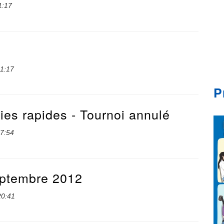
1:17
21:17
P
ies rapides - Tournoi annulé
17:54
eptembre 2012
20:41