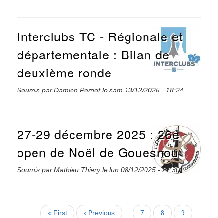
Interclubs TC - Régionale et
départementale : Bilan de
deuxième ronde
Soumis par
Damien Pernot
le
sam 13/12/2025 - 18:24
27-29 décembre 2025 : 26e
open de Noël de Gouesnou
Soumis par
Mathieu Thiery
le
lun 08/12/2025 - 21:30
Pagination
Première
« First
Page
‹ Previous
…
Page
7
Page
8
Page
9